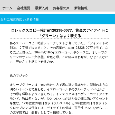
ホーム
会社概要
最新入荷
お客様の声
新着情報
白川工場直売店
>>
新着情報
ロレックスコピー時計m128238-0077、黄金のデイデイトに
「グリーン」はよく映える
ある
スーパーコピー時計
ジャーナリストが言っていた。「デイデイトの
顔は、文字盤で決まる」と。その言葉がこのm128238-0077を見て、な
るほどと思った。36mmの18Kイエローゴールドケースに、オリーブグ
リーンのサンレイ文字盤。金色と緑。この組み合わせが、なぜこんなに
も「豊かさ」を感じさせるのか。
色のマジック
オリーブグリーンは、光の当たり方で黒に近い深緑から、新緑のような
明るいトーンまで変わる。イエローゴールドのフルーテッドベゼルが、
その緑を縁取るようにきらめく。インデックスはバゲットカットダイヤ
モンド。数は多くないが、ひとつひとつが緑と金の間に強いアクセント
を生む。12時位置の曜日表示（フルスペル）と3時位置の日付表示（シ
クロップレンズ付き）は、デイデイトの伝統。実用性でありながら、こ
の文字盤では「装飾」としても機能している。