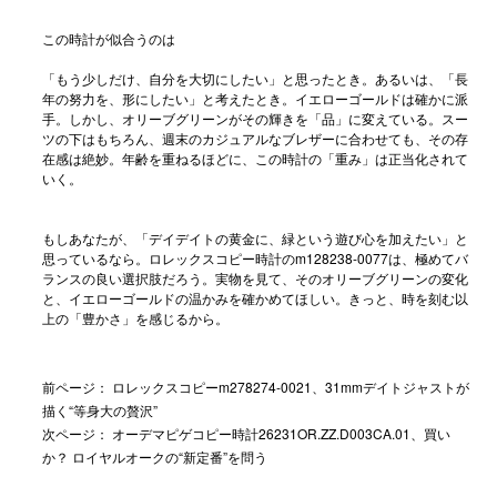
この時計が似合うのは
「もう少しだけ、自分を大切にしたい」と思ったとき。あるいは、「長
年の努力を、形にしたい」と考えたとき。イエローゴールドは確かに派
手。しかし、オリーブグリーンがその輝きを「品」に変えている。スー
ツの下はもちろん、週末のカジュアルなブレザーに合わせても、その存
在感は絶妙。年齢を重ねるほどに、この時計の「重み」は正当化されて
いく。
もしあなたが、「デイデイトの黄金に、緑という遊び心を加えたい」と
思っているなら。
ロレックスコピー時計
のm128238-0077は、極めてバ
ランスの良い選択肢だろう。実物を見て、そのオリーブグリーンの変化
と、イエローゴールドの温かみを確かめてほしい。きっと、時を刻む以
上の「豊かさ」を感じるから。
前ページ：
ロレックスコピーm278274-0021、31mmデイトジャストが
描く“等身大の贅沢”
次ページ：
オーデマピゲコピー時計26231OR.ZZ.D003CA.01、買い
か？ ロイヤルオークの“新定番”を問う