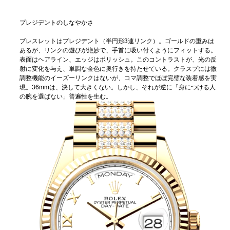
プレジデントのしなやかさ
ブレスレットはプレジデント（半円形3連リンク）。ゴールドの重みは
あるが、リンクの遊びが絶妙で、手首に吸い付くようにフィットする。
表面はヘアライン、エッジはポリッシュ。このコントラストが、光の反
射に変化を与え、単調な金色に奥行きを持たせている。クラスプには微
調整機能のイーズーリンクはないが、コマ調整でほぼ完璧な装着感を実
現。36mmは、決して大きくない。しかし、それが逆に「身につける人
の腕を選ばない」普遍性を生む。