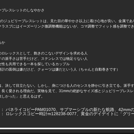
ーブレスレットのしなやかさ
クのジュビリーブレスレットは、見た目の華やかさ以上に着け心地が良い。金属であ
クラスプにはイーズーリンク微調整機能はないが、コマ調整でフィット感を調整で
るか
のロレックスとして、飽きのこないデザインを求める人
ドの派手さは苦手だけど、ステンレスでは物足りない人
女性も共用できる一本を探しているカップル
時計の面倒は嫌だけど、クォーツは嫌だという人（ちゃんと自動巻きです）
は、決して目立たない。しかし、身につける人のセンスを静かに引き立てる。派手
、長く愛される理由だ。実物を見て、31mmの絶妙なサイズ感とジュビリーブレス
欲しかった」と思えるはず。
ジ：
パネライコピーPAM01070、サブマーシブルの新たな航路、42mm
ジ：
ロレックスコピー時計m128238-0077、黄金のデイデイトに「グ