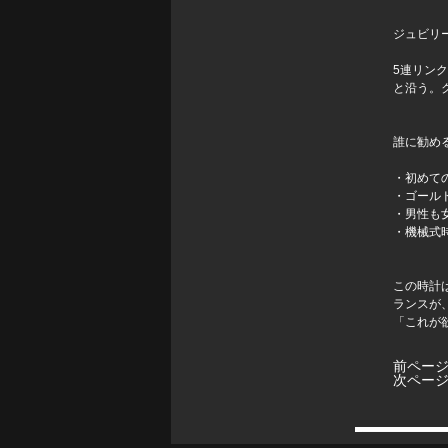
ジュビリ
5連リン
と沿う。
誰に勧め
・初めて
・ゴール
・男性も
・機械式
この時計
ランスが
「これが
前ペー
次ペー