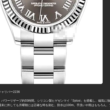
ャリバー2236
、パワーリザーブ約55時間。シリコン製ヒゲゼンマイ「Syloxi」を搭載し、磁気に
週末に外しても月曜朝には正確な時を刻む。防水は100m。手洗いや雨はもちろん、