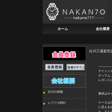
ホーム
会社概要
白川工場直売
デイトジ
ディアム
レガント
白川の情報
素材はオ
ケースは
レプリカ時計
に見える
ら、どん