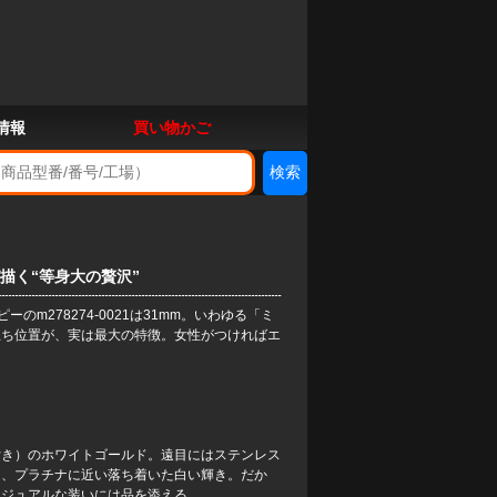
情報
買い物かご
が描く“等身大の贅沢”
ピー
のm278274-0021は31mm。いわゆる「ミ
立ち位置が、実は最大の特徴。女性がつければエ
付き）のホワイトゴールド。遠目にはステンレス
く、プラチナに近い落ち着いた白い輝き。だか
カジュアルな装いには品を添える。