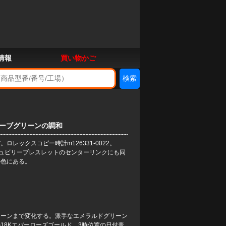
情報
買い物かご
オリーブグリーンの調和
だ。
ロレックスコピー時計
m126331-0022。
ジュビリーブレスレットのセンターリンクにも同
の色にある。
トーンまで変化する。派手なエメラルドグリーン
18Kエバーローズゴールド。3時位置の日付表