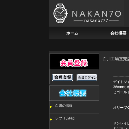
ホーム
会社概要
白川工場直売
デイトジ
36mm
じゴール
白川の情報
オリーブ
レプリカ時計
サンレイ
とは違い