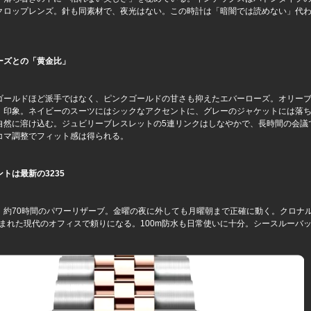
クロップレンズ。針も同素材で、夜光はない。この時計は「暗闇では読めない」代
。
ーズとの「黄金比」
ゴールドほど派手ではなく、ピンクゴールドの甘さも抑えたエバーローズ。オリー
」印象。ネイビーのスーツにはシックなアクセントに、グレーのジャケットには落
自然に溶け込む。ジュビリーブレスレットの5連リンクはしなやかで、長時間の会議
コマ調整でフィット感は得られる。
トは最新の3235
、約70時間のパワーリザーブ。金曜の夜に外しても月曜朝まで正確に動く。クロナ
囲まれた現代のオフィスで頼りになる。100m防水も日常使いに十分。シースルーバ