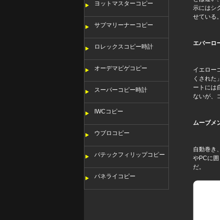
ヨットマスターコピー
示にはシ
せている
サブマリーナーコピー
エバーロ
ロレックスコピー時計
オーデマピゲコピー
イエロー
くされた
ートには
スーパーコピー時計
ないが、
IWCコピー
ムーブメン
ウブロコピー
自動巻き
パテックフィリップコピー
やPCに
だ。
パネライコピー