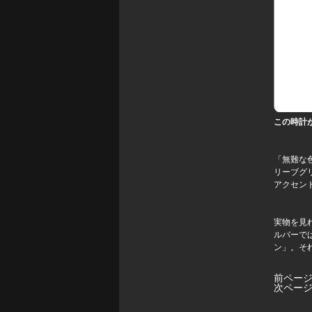
この時計
「無難な
リーブグ
アクセン
実物を見
ルバーで
ン」。それが
前ペー
次ペー