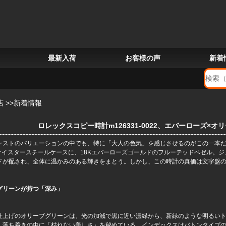
最新入荷
お客様の声
新着
店
>>
新着情報
ロレックスコピー時計m126331-0022、エバーローズ×
ャストのバリエーションの中でも、特に「大人の色気」を感じさせるのがこの一本
のオイスタースチールケースに、18Kエバーローズゴールドのフルーテッドベゼル。
ドが配され、全体に温かみのある輝きをまとう。しかし、この時計の真価は文字盤
グリーンが持つ「深み」
仕上げのオリーブグリーンは、光の加減で黒に近い濃緑から、新緑のような明るい
、落ち着きの中に「枯れない美しさ」を秘めている。インデックスはバトンタイプの