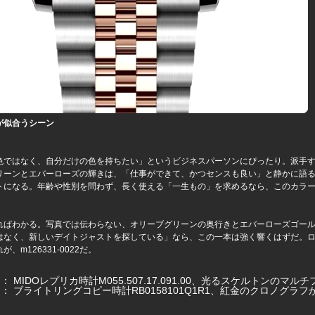
が似合うシーン
色ではなく、自分だけの色を持ちたい」というビジネスパーソンにぴったり。派手
リーンとエバーローズの輝きは、「仕事ができて、かつセンスも良い」と静かに語
トになる。年齢や性別を問わず、長く使える「一生もの」を求めるなら、このカラ
ればわかる。写真では伝わらない、オリーブグリーンの奥行きとエバーローズゴー
はなく、新しいデイトジャストを探している」なら、この一本は強く響くはずだ。
、m126331-0022だ。
ジ：
MIDOレプリカ時計M055.507.17.091.00、光るスケルトンのマ
ジ：
ブライトリングコピー時計RB0158101Q1R1、紅金のクロノグラ