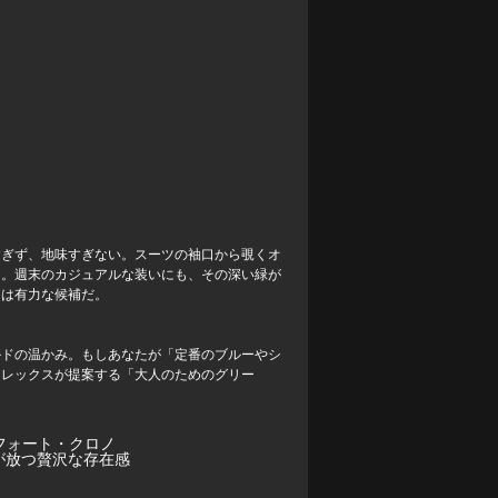
すぎず、地味すぎない。スーツの袖口から覗くオ
る。週末のカジュアルな装いにも、その深い緑が
ーは有力な候補だ。
ルドの温かみ。もしあなたが「定番のブルーやシ
ロレックスが提案する「大人のためのグリー
ルチフォート・クロノ
フが放つ贅沢な存在感