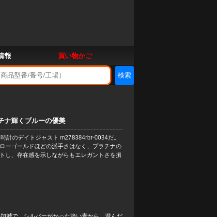
情報
買い物かご
プラチナ輝くブルーの優美
ー時計
のデイトジャスト m278384rbr-0034だ。
エローゴールドほどの派手さはなく、プラチナの
ットし、存在感を示しながらもエレガントさを損
の加減で、シルバーがかった淡い青から、澄んだ