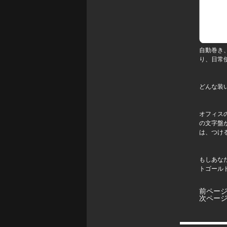
自動巻き
り、日常
どんな装
オフィス
の文字盤
は、つけ
もしあなた
トゴール
前ペー
次ペー