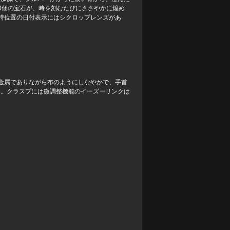
0個の宝石が、時を刻むたびにささやかに煌め
時位置の日付表示にはシクロップレンズがあ
金属でありながら布のようにしなやかで、手首
い。クラスプには微調整機能のイーズーリンクは