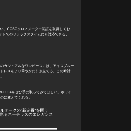
強い。COSCクロノメーター認証を取得してお
サイドでのリラックスタイムにも対応できる。
末のカジュアルなワンピースには、アイスブルー
がドレスをより華やかに引き立てる。この時計
る。
r-0034をぜひ手に取ってみてほしい。ホワイ
ものに変えてくれる。
イヤルオークの“新定番”を問う
ヤが彩るネーチラスのエレガンス