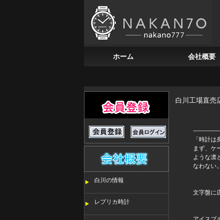
ホーム
会社概要
白川工場直売
「時計は
まず、ケ
ような凛
なわない
白川の情報
文字盤に
レプリカ時計
アイスブ