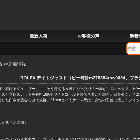
最新入荷
お客様の声
新着
店
>>
新着情報
ROLEX デイトジャストコピー時計m278384rbr-0034、
身に着けるジュエリー」――そう考える女性にぴったりの一本が、
ロレックスコピ
ースとブレスレットを包む18Kホワイトゴールドの落ち着いた輝きが目を引く。イ
とした白さが肌なじみは抜群。31mmというケース径は、女性の手首に優しくフィ
。
広がる「氷の湖」
ルーのサンレイ文字盤は、プラチナモデルだけに許された特別なカラーリング。光