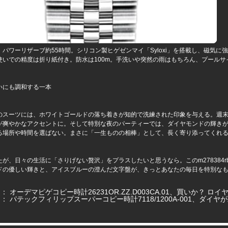
、パワーリザーブ約55時間。シリコン製ヒゲゼンマイ「Syloxi」を搭載し、磁気に
使いでの精度は折り紙付き。防水は100m。手洗いや突然の雨はもちろん、プール
いにも調和する一本
のスーツには、ホワイトゴールドの落ち着きが知的で洗練された印象を与える。週
が爽やかなアクセントに。そして特別な夜のパーティーでは、ダイヤモンドの輝き
る場所や時間を選ばない。まさに「一生ものの相棒」として、長く寄り添ってくれ
が、日々の生活に「さりげない贅沢」をプラスしたいと思うなら。このm278384rb
ドの優しい輝きと、アイスブルーの澄んだ文字盤が、きっとあなたの毎日を特別な
ジ：
オーデマピゲコピー時計26231OR.ZZ.D003CA.01、買いか？ ロ
ジ：
パテックフィリップスーパーコピー時計7118/1200A-001、ダイ