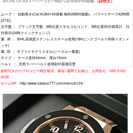
301.PB.131.RXスーパーコピー時計 Cal.HUB4100搭載 【
説明文
】
ムーブ ： 自動巻き(Cal.HUB4100搭載 毎時28800振動)、パワーリサーブ42時間
(27石)
文字盤 ： ブラック文字盤、9時位置スモセコセコンド、3時位置30分積算計、日
付表示(24時クイックチェンジ)
素 材 ： 904L高強度ステンレススチール使用(18Kピンクゴールド特殊イオンメ
ッキ)
風 防 ： サファイヤクリスタル(シースルー裏蓋)
サイズ ： ケース直径44mm、厚み15mm
ベルト ： 天然ラバーベルト使用刻印質感完璧
超割引きの
ウブロコピー時計
販売、最短1週間でお届け。お問合せ：050-3122-
4536
ホームHP：
http://www.nakano777.com/menu/b124/