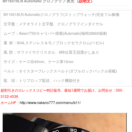
M116519LN Automatic クロノグラフ 夜光 【
説明文
】
M116519LN Automaticクロノグラフ(ストップウォッチ)完全フル稼働
文字盤：メテオライト文字盤、クロノグラフインダイヤル
ムーブ：Asian7750キャリバー搭載(Automatic)毎時28800振動
素 材：904Lステンレス＆モノブロックセラクロム(ベゼル)
風 防：サファイヤクリスタル、6時位置王冠透かしあり
サイズ：ケース径40mm、ケース厚13mm
ベルト：オイスターフレックスベルト(ダブルロックバックル搭載)
龍 頭：トリプロップ龍頭、ハック機能付き
超割引きの
ロレックスコピー時計
販売、最短1週間でお届け。お問合せ：050-
3122-4536
ホームHP：
http://www.nakano777.com/menu/b11/