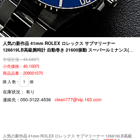
人気の新作品 41mm ROLEX ロレックス サブマリーナー
126619LB高級腕時計 自動巻き 21600振動 スーパールミナンス(夜
光)
市場定価：44,640円
小売価格：40,100円
商品品番：209001070
購 入 数：
個
在庫状況： 有り
連絡先：
050-3122-4536
clean777@vip.163.com
人気の新作品 41mm ROLEX ロレックス サブマリーナー 126619LB高級