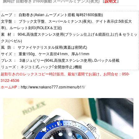
腕時計 自動巻き 21600振動 スーパールミナンス(夜光) 【
説明文
】
ムーブ ： 自動巻き(Asian ムーブメント搭載 毎時21600振動)
文字盤 ： ブラック文字盤、スーパールミナンス(夜光)、デイト表示(2.5倍拡大
率)、ルーレット刻印(ROLEX＆王冠)
素 材 ： 904L高強度ステンレス使用(ブラッシュ仕上げ＆鏡面仕上げ) & セラミッ
クス(ベゼル)
風 防 ： サファイヤクリスタル採用(裏蓋は密閉式)
サイズ ： 重量150g、ケース直径41mm、厚み11mm
ブレス ： 3連ジュビリー(904L高強度ステンレス使用)､Dバックル搭載
リューズ： ネジコミ式､ハック｢全開放停止｣機能
超割引きの
ロレックスコピー時計
販売、最短1週間でお届け。お問合せ：050-
3122-4536
ホームHP：
http://www.nakano777.com/menu/b11/