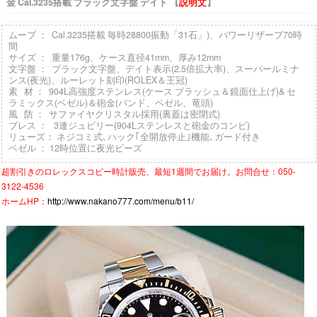
金 Cal.3235搭載 ブラック文字盤 デイト 【
説明文
】
ムーブ ： Cal.3235搭載 毎時28800振動「31石」)、パワーリザーブ70時
間
サイズ ： 重量176g、ケース直径41mm、厚み12mm
文字盤 ： ブラック文字盤、デイト表示(2.5倍拡大率)、スーパールミナ
ンス(夜光)、ルーレット刻印(ROLEX＆王冠)
素 材 ： 904L高強度ステンレス(ケース ブラッシュ＆鏡面仕上げ)& セ
ラミックス(ベゼル)＆砲金(バンド、ベゼル、竜頭)
風 防 ： サファイヤクリスタル採用(裏蓋は密閉式)
ブレス ： 3連ジュビリー(904Lステンレスと砲金のコンビ)
リューズ： ネジコミ式､ハック｢全開放停止｣機能､ガード付き
ベゼル ： 12時位置に夜光ビーズ
超割引きの
ロレックスコピー時計
販売、最短1週間でお届け。お問合せ：050-
3122-4536
ホームHP：
http://www.nakano777.com/menu/b11/