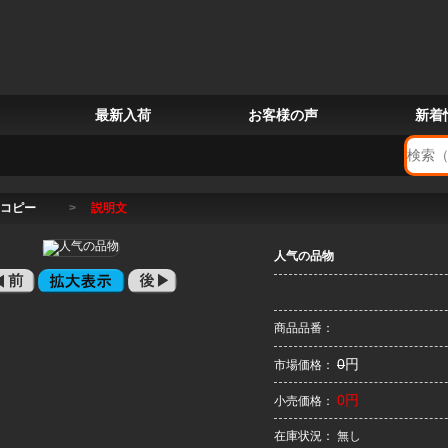
最新入荷
お客様の声
新着
コピー
>
説明文
人气の品物
商品品番：
0
円
市場価格：
0円
小売価格：
在庫状況： 無し