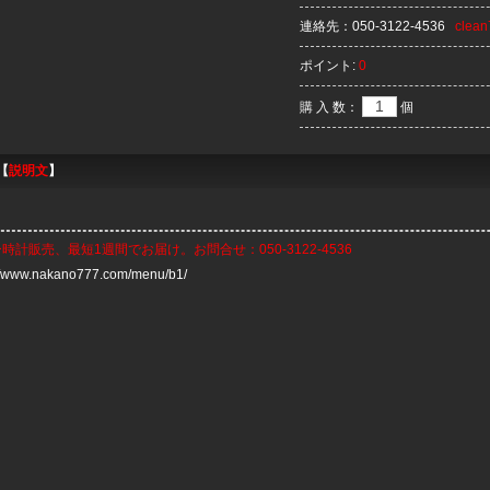
連絡先：
050-3122-4536
clea
ポイント:
0
購 入 数：
個
【
説明文
】
ー時計
販売、最短1週間でお届け。お問合せ：050-3122-4536
://www.nakano777.com/menu/b1/