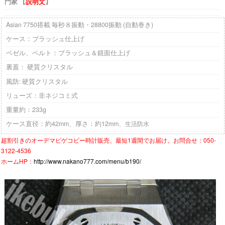
門家 【
説明文
】
Asian 7750搭載 毎秒８振動・28800振動 (自動巻き)
ケース：ブラッシュ仕上げ
ベゼル、
ベルト
：ブラッシュ＆鏡面仕上げ
裏蓋： 硬質クリスタル
風防: 硬質クリスタル
リューズ：非ネジコミ式
重量約：233g
ケース直径：約42mm、厚さ：約12mm、
生活防水
超割引きの
オーデマピゲコピー時計
販売、最短1週間でお届け。お問合せ：050-
3122-4536
ホームHP：
http://www.nakano777.com/menu/b190/