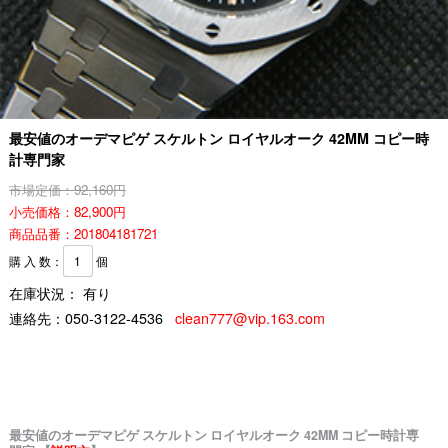
最安値のオーデマピゲ スケルトン ロイヤルオーク 42MM コピー時
計専門家
市場定価：92,160円
小売価格：82,900円
商品品番：201804181721
購 入 数：
個
在庫状況： 有り
連絡先：
050-3122-4536
clean777@vip.163.com
最安値のオーデマピゲ スケルトン ロイヤルオーク 42MM コピー時計専