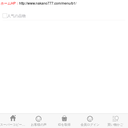
ホームHP：
http://www.nakano777.com/menu/b1/





スーパーコピー時計
お客様の声
IDを取得
会員ログイン
買い物かご