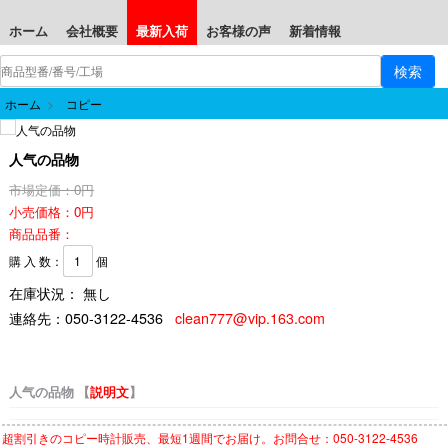
ホーム
会社概要
最新入荷
お客様の声
新着情報
ホーム
>
コピー
人气の品物
市場定価：0円
小売価格：0円
商品品番：
購 入 数：
個
在庫状況： 無し
連絡先：
050-3122-4536
clean777@vip.163.com
人气の品物 【
説明文
】
超割引きの
コピー時計
販売、最短1週間でお届け。お問合せ：050-3122-4536