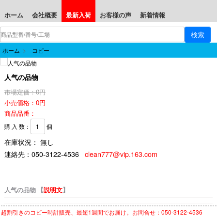
ホーム
会社概要
最新入荷
お客様の声
新着情報
ホーム
>
コピー
人气の品物
市場定価：0円
小売価格：0円
商品品番：
購 入 数：
個
在庫状況： 無し
連絡先：
050-3122-4536
clean777@vip.163.com
人气の品物 【
説明文
】
超割引きの
コピー時計
販売、最短1週間でお届け。お問合せ：050-3122-4536