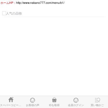
ホームHP：
http://www.nakano777.com/menu/b1/





スーパーコピー時計
お客様の声
IDを取得
会員ログイン
買い物かご