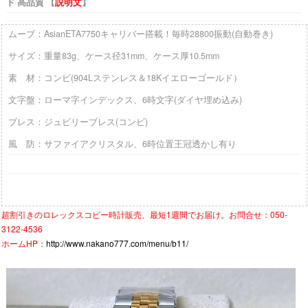
ド 高品質 【
説明文
】
ムーブ：AsianETA7750キャリバー搭載！毎時28800振動(自動巻き)
サイズ：重量83g、ケース径31mm、ケース厚10.5mm
素 材：コンビ(904Lステンレス＆18Kイエローゴールド）
文字盤：ローマ字インデックス、6時文字(ダイヤ埋め込み)
ブレス：ジュビリーブレス(コンビ)
風 防：サファイアクリスタル、6時位置王冠透かし有り
超割引きの
ロレックスコピー時計
販売、最短1週間でお届け。お問合せ：050-
3122-4536
ホームHP：
http://www.nakano777.com/menu/b11/