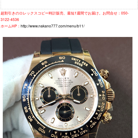
超割引きの
ロレックスコピー時計
販売、最短1週間でお届け。お問合せ：050-
3122-4536
ホームHP：
http://www.nakano777.com/menu/b11/