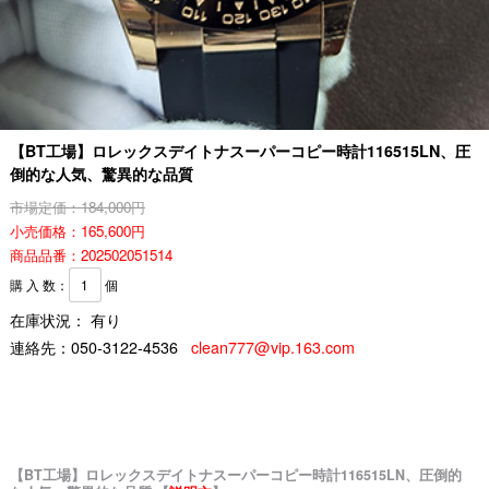
【BT工場】ロレックスデイトナスーパーコピー時計116515LN、圧
倒的な人気、驚異的な品質
市場定価：184,000円
小売価格：165,600円
商品品番：202502051514
購 入 数：
個
在庫状況： 有り
連絡先：
050-3122-4536
clean777@vip.163.com
【BT工場】ロレックスデイトナスーパーコピー時計116515LN、圧倒的