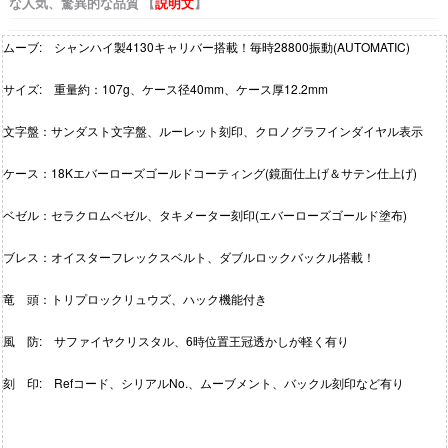
な人気、驚異的な品質 【
説明文
】
ムーブ: シャンハイ製4130キャリバー搭載！毎時28800振動(AUTOMATIC)
サイズ: 重量約：107g、ケース径40mm、ケース厚12.2mm
文字盤：サンダスト文字盤、ルーレット刻印、クロノグラフインダイヤル表示
ケース：18Kエバーローズゴールドコーティング(鏡面仕上げ＆サテン仕上げ)
ベゼル：セラクロムベゼル、タキメーター刻印(エバーローズゴールド塗布)
ブレス：オイスターフレックスベルト、ダブルロックバックル搭載！
竜 頭：トリプロックリュウズ、ハック機能付き
風 防: サファイヤクリスタル、6時位置王冠透かしが軽く有り
刻 印: Refコード、シリアルNo.、ムーブメント、バックル刻印など有り