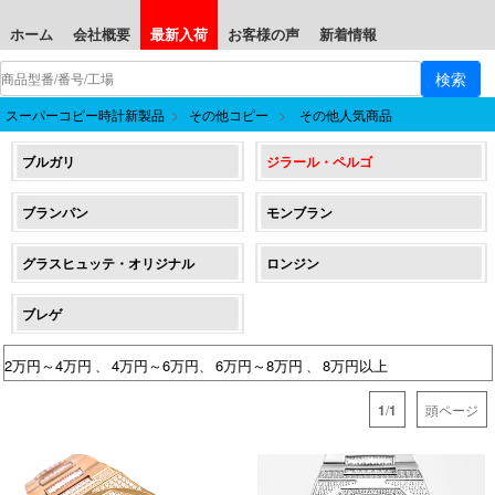
ホーム
会社概要
最新入荷
お客様の声
新着情報
スーパーコピー時計
新製品
>
その他コピー
>
その他人気商品
ブルガリ
ジラール・ペルゴ
ブランパン
モンブラン
グラスヒュッテ・オリジナル
ロンジン
ブレゲ
2万円～4万円
4万円～6万円
6万円～8万円
8万円以上
、
、
、
1
/
1
頭ページ