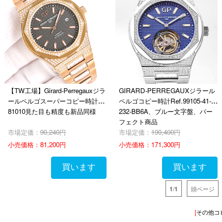
【TW工場】Girard-Perregauxジラ
GIRARD-PERREGAUXジラール
ールペルゴスーパーコピー時計
ペルゴコピー時計Ref.99105-41-
81010見た目も精度も新品同様
232-BB6A、ブルー文字盤、パー
フェクト商品
市場定価：
90,240円
市場定価：
190,400円
小売価格：
81,200円
小売価格：
171,300円
買います
買います
1
/
1
頭ページ
[
その他コ