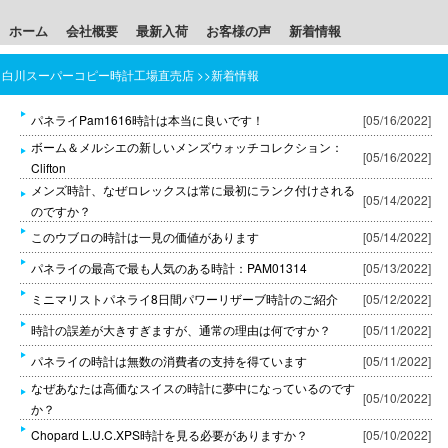
ホーム
会社概要
最新入荷
お客様の声
新着情報
白川
スーパーコピー時計
工場直売店 >>新着情報
パネライPam1616時計は本当に良いです！
[05/16/2022]
ボーム＆メルシエの新しいメンズウォッチコレクション：
[05/16/2022]
Clifton
メンズ時計、なぜロレックスは常に最初にランク付けされる
[05/14/2022]
のですか？
このウブロの時計は一見の価値があります
[05/14/2022]
パネライの最高で最も人気のある時計：PAM01314
[05/13/2022]
ミニマリストパネライ8日間パワーリザーブ時計のご紹介
[05/12/2022]
時計の誤差が大きすぎますが、通常の理由は何ですか？
[05/11/2022]
パネライの時計は無数の消費者の支持を得ています
[05/11/2022]
なぜあなたは高価なスイスの時計に夢中になっているのです
[05/10/2022]
か？
Chopard L.U.C.XPS時計を見る必要がありますか？
[05/10/2022]