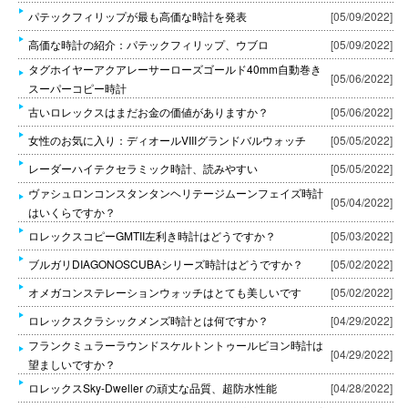
パテックフィリップが最も高価な時計を発表
[05/09/2022]
高価な時計の紹介：パテックフィリップ、ウブロ
[05/09/2022]
タグホイヤーアクアレーサーローズゴールド40mm自動巻き
[05/06/2022]
スーパーコピー時計
古いロレックスはまだお金の価値がありますか？
[05/06/2022]
女性のお気に入り：ディオールVIIIグランドバルウォッチ
[05/05/2022]
レーダーハイテクセラミック時計、読みやすい
[05/05/2022]
ヴァシュロンコンスタンタンヘリテージムーンフェイズ時計
[05/04/2022]
はいくらですか？
ロレックスコピーGMTII左利き時計はどうですか？
[05/03/2022]
ブルガリDIAGONOSCUBAシリーズ時計はどうですか？
[05/02/2022]
オメガコンステレーションウォッチはとても美しいです
[05/02/2022]
ロレックスクラシックメンズ時計とは何ですか？
[04/29/2022]
フランクミュラーラウンドスケルトントゥールビヨン時計は
[04/29/2022]
望ましいですか？
ロレックスSky-Dweller の頑丈な品質、超防水性能
[04/28/2022]