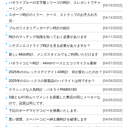
パネライブルーの文字盤シリーズの時計、エレガントでチャ
[04/16/2022]
ーミング。
スポーツ時計のミラー、ケース、ストラップのお手入れ方
[04/14/2022]
法：
ブルガリイタリアンガーデン時計の紹介
[04/12/2022]
時計のマッチング知識を知っておく必要があります
[04/11/2022]
シチズンエコドライブ時計を見る必要がありますか？
[04/09/2022]
新しいMido時計、メンズスタイルでもご利用いただけます
[04/08/2022]
パネライコピー時計：44mmケースとエコリサイクル素材
[04/07/2022]
2025年のロレックスデイデイト40時計、何が変わったのか？
[04/07/2022]
2025年のロレックスの新製品のハイライトは何ですか？
[04/06/2022]
クラシックな人気時計：パネライPAM00183
[04/06/2022]
3個とも4130ムーブメントを搭載した弊店の同じメーカーな
[04/05/2022]
ので、品質は同じです。
下記のオーデマピゲコピーを推薦いたします。
[04/05/2022]
悪い習慣、スーパーコピー紳士腕時計を破壊します
[04/04/2022]