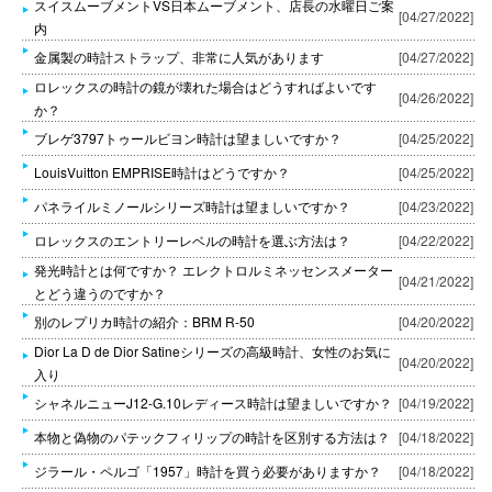
スイスムーブメントVS日本ムーブメント、店長の水曜日ご案
[04/27/2022]
内
金属製の時計ストラップ、非常に人気があります
[04/27/2022]
ロレックスの時計の鏡が壊れた場合はどうすればよいです
[04/26/2022]
か？
ブレゲ3797トゥールビヨン時計は望ましいですか？
[04/25/2022]
LouisVuitton EMPRISE時計はどうですか？
[04/25/2022]
パネライルミノールシリーズ時計は望ましいですか？
[04/23/2022]
ロレックスのエントリーレベルの時計を選ぶ方法は？
[04/22/2022]
発光時計とは何ですか？ エレクトロルミネッセンスメーター
[04/21/2022]
とどう違うのですか？
別のレプリカ時計の紹介：BRM R-50
[04/20/2022]
Dior La D de Dior Satineシリーズの高級時計、女性のお気に
[04/20/2022]
入り
シャネルニューJ12-G.10レディース時計は望ましいですか？
[04/19/2022]
本物と偽物のパテックフィリップの時計を区別する方法は？
[04/18/2022]
ジラール・ペルゴ「1957」時計を買う必要がありますか？
[04/18/2022]