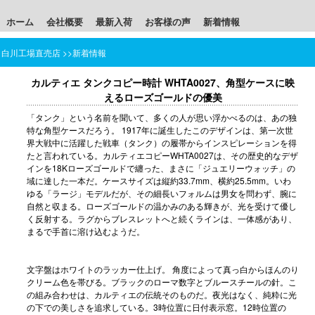
ホーム
会社概要
最新入荷
お客様の声
新着情報
白川工場直売店
>>
新着情報
カルティエ タンクコピー時計 WHTA0027、角型ケースに映
えるローズゴールドの優美
「タンク」という名前を聞いて、多くの人が思い浮かべるのは、あの独
特な角型ケースだろう。 1917年に誕生したこのデザインは、第一次世
界大戦中に活躍した戦車（タンク）の履帯からインスピレーションを得
たと言われている。
カルティエコピー
WHTA0027は、その歴史的なデザ
インを18Kローズゴールドで纏った、まさに「ジュエリーウォッチ」の
域に達した一本だ。ケースサイズは縦約33.7mm、横約25.5mm。いわ
ゆる「ラージ」モデルだが、その細長いフォルムは男女を問わず、腕に
自然と収まる。ローズゴールドの温かみのある輝きが、光を受けて優し
く反射する。ラグからブレスレットへと続くラインは、一体感があり、
まるで手首に溶け込むようだ。
文字盤はホワイトのラッカー仕上げ。 角度によって真っ白からほんのり
クリーム色を帯びる。ブラックのローマ数字とブルースチールの針。こ
の組み合わせは、カルティエの伝統そのものだ。夜光はなく、純粋に光
の下での美しさを追求している。3時位置に日付表示窓。12時位置の