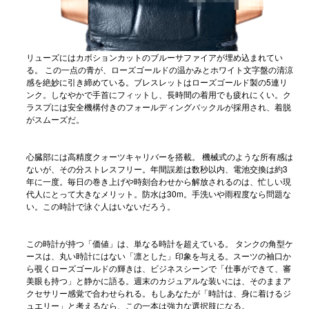
リューズにはカボションカットのブルーサファイアが埋め込まれてい
る。 この一点の青が、ローズゴールドの温かみとホワイト文字盤の清涼
感を絶妙に引き締めている。ブレスレットはローズゴールド製の5連リ
ンク。しなやかで手首にフィットし、長時間の着用でも疲れにくい。ク
ラスプには安全機構付きのフォールディングバックルが採用され、着脱
がスムーズだ。
心臓部には高精度クォーツキャリバーを搭載。 機械式のような所有感は
ないが、その分ストレスフリー。年間誤差は数秒以内、電池交換は約3
年に一度。毎日の巻き上げや時刻合わせから解放されるのは、忙しい現
代人にとって大きなメリット。防水は30m。手洗いや雨程度なら問題な
い。この時計で泳ぐ人はいないだろう。
この時計が持つ「価値」は、単なる時計を超えている。 タンクの角型ケ
ースは、丸い時計にはない「凛とした」印象を与える。スーツの袖口か
ら覗くローズゴールドの輝きは、ビジネスシーンで「仕事ができて、審
美眼も持つ」と静かに語る。週末のカジュアルな装いには、そのままア
クセサリー感覚で合わせられる。もしあなたが「時計は、身に着けるジ
ュエリー」と考えるなら、この一本は強力な選択肢になる。