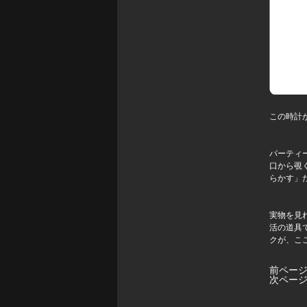
この時計
パーティ
口から覗
らかす」
実物を見
活の道具
クが、こ
前ペー
次ペー