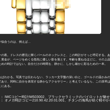
が似合うのは、例えば…
ーの夜。ドレスの襟元に輝くパールのネックレスと、この時計がそっと呼応する。
く黄金が、ページをめくる指先に優しい影を落とす。年齢を重ねるほどに、その上
ための時計ではない。自分だけの時間を、静かに、しかし確かに彩るための一本。
ればわかる。写真では伝わらない、ラッカー文字盤の深い白と、ゴールドの温かみ
であり、同時に自分を表現する静かなアクセサリー」と考えているなら、この浪琴
こにある。
ジ：
IWCコピー時計IW503002、ブラックセラミックのパイロットが魅
ジ：
オメガ時計コピー210.90.42.20.01.001、チタンの海馬が紡ぐ軽や