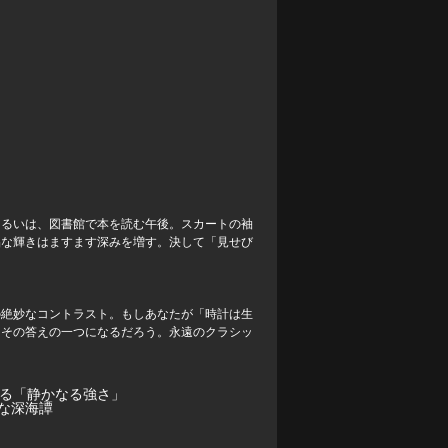
あるいは、図書館で本を読む午後。スカートの袖
品な輝きはますます深みを増す。決して「見せび
の絶妙なコントラスト。もしあなたが「時計は生
はその答えの一つになるだろう。永遠のクラシッ
せる「静かなる強さ」
かな深海譚