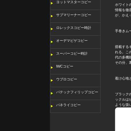
ヨットマスターコピー
ホワイト
情報を徹
サブマリーナーコピー
が、かえ
ロレックスコピー時計
手巻きム
オーデマピゲコピー
搭載する
れる。こ
スーパーコピー時計
代の多機
その分、
IWCコピー
着け心地
ウブロコピー
パテックフィリップコピー
ブラック
ックルは
ような扱
パネライコピー