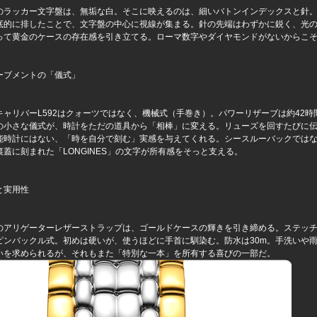
のラッカー文字盤は、無垢な白。そこに映えるのは、細いバトンインデックスと針
底的に排したことで、文字盤の中心に視線が集まる。針の先端はわずかに鋭く、光
って黄金のケースの存在感を引き立てる。ローマ数字やダイヤモンドがないからこ
ーブメントの「儀式」
キャリバーL592はクォーツではなく、機械式（手巻き）。パワーリザーブは約42
の小さな儀式が、時計をただの道具から「相棒」に変える。リューズを回すたびに
能時計にはない、「時を自分で刻む」実感を与えてくれる。シースルーバックでは
裏蓋に刻まれた「LONGINES」の文字が所有感をそっと支える。
と実用性
のアリゲーターレザーストラップは、ゴールドケースの輝きを引き締める。ステッ
ピンバックル式。初めは硬いが、使うほどに手首に馴染む。防水は30m。手洗いや
いを求められるが、それもまた「特別な一本」を所有する喜びの一部だ。