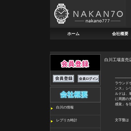
ホーム
会社概要
白川工場直売
ラウンド
ンス」シリ
ルドは、
に周囲の
感覚」を
白川の情報
文字盤は
レプリカ時計