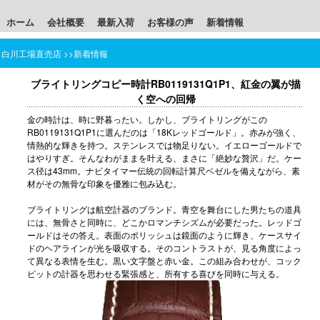
ホーム
会社概要
最新入荷
お客様の声
新着情報
白川工場直売店
>>
新着情報
ブライトリングコピー時計RB0119131Q1P1、紅金の翼が描
く空への回帰
金の時計は、時に野暮ったい。しかし、ブライトリングがこの
RB0119131Q1P1に選んだのは「18Kレッドゴールド」。赤みが強く、
情熱的な輝きを持つ。ステンレスでは物足りない。イエローゴールドで
はやりすぎ。そんなわがままを叶える、まさに「絶妙な贅沢」だ。ケー
ス径は43mm。ナビタイマー伝統の回転計算尺ベゼルを備えながら、素
材がその無骨な印象を優雅に包み込む。
ブライトリングは航空計器のブランド。青空を舞台にした男たちの道具
には、無骨さと同時に、どこかロマンチシズムが必要だった。レッドゴ
ールドはその答え。表面のポリッシュは鏡面のように輝き、ケースサイ
ドのヘアラインが光を吸収する。そのコントラストが、見る角度によっ
て異なる表情を生む。黒い文字盤と赤い金。この組み合わせが、コック
ピットの計器を思わせる緊張感と、所有する喜びを同時に与える。