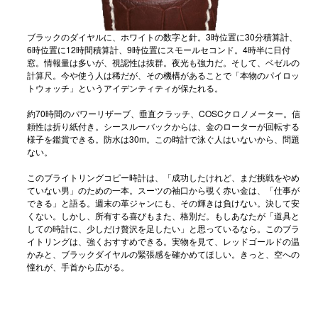
ブラックのダイヤルに、ホワイトの数字と針。3時位置に30分積算計、
6時位置に12時間積算計、9時位置にスモールセコンド。4時半に日付
窓。情報量は多いが、視認性は抜群。夜光も強力だ。そして、ベゼルの
計算尺。今や使う人は稀だが、その機構があることで「本物のパイロッ
トウォッチ」というアイデンティティが保たれる。
約70時間のパワーリザーブ、垂直クラッチ、COSCクロノメーター。信
頼性は折り紙付き。シースルーバックからは、金のローターが回転する
様子を鑑賞できる。防水は30m。この時計で泳ぐ人はいないから、問題
ない。
この
ブライトリングコピー
時計は、「成功したけれど、まだ挑戦をやめ
ていない男」のための一本。スーツの袖口から覗く赤い金は、「仕事が
できる」と語る。週末の革ジャンにも、その輝きは負けない。決して安
くない。しかし、所有する喜びもまた、格別だ。もしあなたが「道具と
しての時計に、少しだけ贅沢を足したい」と思っているなら。このブラ
イトリングは、強くおすすめできる。実物を見て、レッドゴールドの温
かみと、ブラックダイヤルの緊張感を確かめてほしい。きっと、空への
憧れが、手首から広がる。