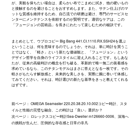
が、美観を保ちたい場合は、柔らかい布でこまめに拭き、他の硬いもの
と接触するのを避けることをおすすめします。また、サテン仕上げのマ
ットな質感を維持するため、自己流での研磨は避け、専門のサービスセ
ンターにメンテナンスを依頼するのが賢明です。適切なケアは、この
「フュージョンの芸術品」を長きにわたって楽しむための秘訣です。
まとめとして、
ウブロコピー
Big Bang 441.CI.1110.RX.SSH24を選ぶ
ということは、何を意味するのでしょうか。それは、単に時計を買うこ
とではなく、「軽さ」という新たな価値観と、「フュージョン」という
デザイン哲学を自身のライフスタイルに迎え入れることです。もしあな
たが、従来の高級時計の概念を打ち破る、革新的で唯一無二の装着感を
求めているなら、このチタンモデルはまさに答えとなる一枚です。その
軽さがもたらす解放感と、未来的な美しさを、実際に腕に巻いて体感し
てみてください。それは、時計選びの新たな基準をきっと教えてくれる
はずです。
前ページ：
OMEGA Seamaster 220.20.38.20.10.002コピー時計、スタ
イルと性能の完璧な融合、この時計は「良い」選択か？
次ページ：
ロレックスコピー時計Sea-Dweller m126660-0006、深海へ
の挑戦が生んだ、圧倒的な存在感と日常の非凡