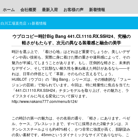
ホーム
会社概要
最新入荷
お客様の声
新着情報
白川工場直売店
>>
新着情報
ウブロコピー時計Big Bang 441.CI.1110.RX.SSH24、究極の
軽さがもたらす、次元の異なる装着感と融合の美学
時計を選ぶ上で、「着け心地」はどれほど重要でしょうか。美しいデザ
インや高い技術も、実際に身に着けた際の重さや違和感によって、その
魅力が半減してしまうことがあります。もし、圧倒的な軽さと、未来的
なデザイン、そして比類ない耐久性を兼ね備えた時計があるなら——そ
れは、日常の伴侶として「革新」そのものと言えるでしょう。
HUBLOT（ウブロ）の「Big Bang」シリーズは、その独創的な「フュー
ジョンの芸術」で知られています。今回は、特に軽量性に焦点を当てた
「441.CI.1110.RX.SSH24」チタンモデルを取り上げ、その魅力と、ラ
イフスタイルに与える変化について探ります。
http://www.nakano777.com/menu/b124/
この時計の第一の魅力は、その名前の通り、「軽さ」にあります。ベゼ
ル、ケース、ブレスレットまで、すべてに採用された2級チタンは、ス
テンレススチールよりも約40%軽く、かつ非常に強度が高く、肌馴染み
の良い素材です。45mmというダイナミックなサイズでありながら、こ