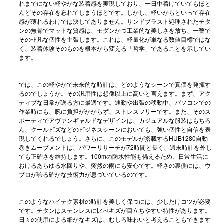
れまでにない軽やかな装着感を実現しており、一日中着けていてもほと
んどその存在を忘れてしまうほどです。しかし、軽いからといって存在
感が薄れるわけでは決してありません。サンドブラスト処理されたチタ
ンの無骨でマットな質感は、モダンかつ工業的な美しさを放ち、一瞥で
その非凡な個性を主張します。これは、軽量化が単なる数値目標ではな
く、装着体験そのものを根本から変える「哲学」であることを示してい
ます。
では、この軽やかで未来的な時計は、どのようなシーンで真価を発揮す
るのでしょうか。その汎用性は想像以上に高いと言えます。まず、アク
ティブな日常が送る方に最適です。通勤や出張の移動中、パソコンでの
作業時にも、腕に負担がかからず、ストレスフリーです。また、そのス
ポーティでアヴァンギャルドなデザインは、カジュアルな服装はもちろ
ん、クールビズなどのビジネスシーンにおいても、強い個性と自信を表
現してくれるでしょう。さらに、このモデルが搭載するHUB1280自動
巻きムーブメントは、パワーリサーチが72時間と長く、週末時計を外し
ても正確さを維持します。100mの防水性能も備えるため、日常生活に
おけるあらゆる水回りや、突然の雨にも安心です。軽さの裏側には、ウ
ブロが誇る確かな技術力が息づいているのです。
このようなハイテク素材の時計を美しく保つには、少しだけコツが必要
です。チタンはステンレスに比べキズが目立ちやすい特性があります。
日々の使用による細かなキズは、むしろ味わいと考えることもできます