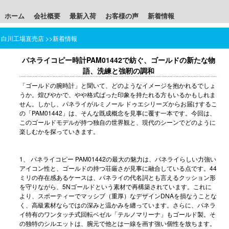
ホーム
会社概要
最新入荷
お客様の声
新着情報
白川工場直売店
>>
新着情報
パネライコピー時計PAM01442で紡ぐ、ゴールドの新たな物
語、洗練と強靭の調和
「ゴールドの腕時計」と聞いて、どのようなイメージを抱かれるでしょ
うか。煌びやかで、やや格式ばった印象を持たれる方もいるかもしれま
せん。しかし、パネライがルミノール ドゥエシリーズからお届けするこ
の「PAM01442」は、そんな既成概念を見事に覆す一本です。今回は、
このゴールドモデルが持つ独自の世界観と、現代のシーンでどのように
楽しむかを探っていきます。
1、
パネライコピー
PAM01442の最大の魅力は、パネライらしい力強い
アイコン性と、ゴールドの持つ荘厳さが見事に融合している点です。44
ミリの存在感あるケースは、パネライの代名詞とも言えるクッション形
を守りながら、5Nゴールドという素材で再構築されています。これに
より、スポーティーでマッシブ（重厚）なデザインDNAを損なうことな
く、高級素材ならではの深みと温かみを纏っています。さらに、パネラ
イ特有のワンタッチ式回転ベゼル「テルノマリーナ」もゴールド製。そ
の独特のシルエットは、腕元で他とは一線を画す強い個性を放ちます。