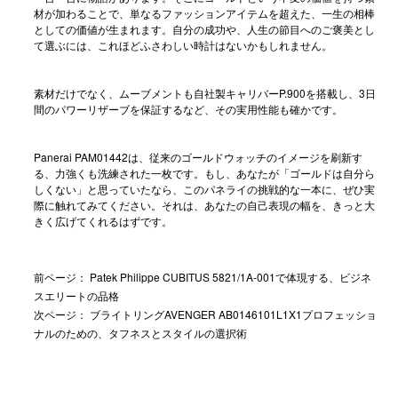
材が加わることで、単なるファッションアイテムを超えた、一生の相棒
としての価値が生まれます。自分の成功や、人生の節目へのご褒美とし
て選ぶには、これほどふさわしい時計はないかもしれません。
素材だけでなく、ムーブメントも自社製キャリバーP.900を搭載し、3日
間のパワーリザーブを保証するなど、その実用性能も確かです。
Panerai PAM01442は、従来のゴールドウォッチのイメージを刷新す
る、力強くも洗練された一枚です。もし、あなたが「ゴールドは自分ら
しくない」と思っていたなら、このパネライの挑戦的な一本に、ぜひ実
際に触れてみてください。それは、あなたの自己表現の幅を、きっと大
きく広げてくれるはずです。
前ページ：
Patek Philippe CUBITUS 5821/1A-001で体現する、ビジネ
スエリートの品格
次ページ：
ブライトリングAVENGER AB0146101L1X1プロフェッショ
ナルのための、タフネスとスタイルの選択術