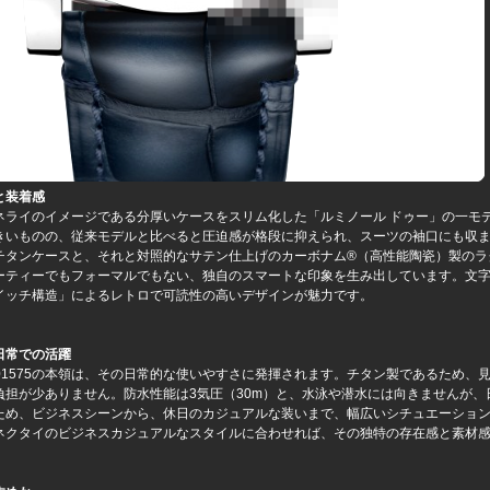
と装着感
ネライのイメージである分厚いケースをスリム化した「ルミノール ドゥー」の一モデ
きいものの、従来モデルと比べると圧迫感が格段に抑えられ、スーツの袖口にも収
チタンケースと、それと対照的なサテン仕上げのカーボナム®️（高性能陶瓷）製の
ーティーでもフォーマルでもない、独自のスマートな印象を生み出しています。文
イッチ構造」によるレトロで可読性の高いデザインが魅力です。
日常での活躍
M01575の本領は、その日常的な使いやすさに発揮されます。チタン製であるため
負担が少ありません。防水性能は3気圧（30m）と、水泳や潜水には向きませんが
ため、ビジネスシーンから、休日のカジュアルな装いまで、幅広いシチュエーショ
ネクタイのビジネスカジュアルなスタイルに合わせれば、その独特の存在感と素材