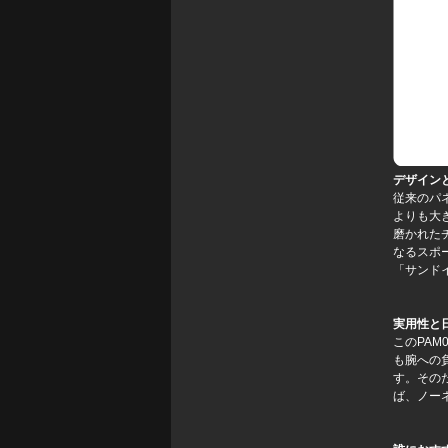
デザイン
従来のパ
よりも大
磨かれた
なるスポ
「サンド
実用性と
このPA
も腕への
す。その
ば、ノー