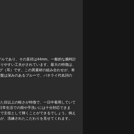
ルであり、その直径は44mm。一般的な腕時計
まりやすい工夫がされています。最大の特徴は、
ラグ（耳）です。この異素材の組み合わせが、単
字盤は深みのあるブルーで、パネライ代名詞の
、見た目以上の軽さが特徴で、一日中着用していて
、日常生活での雨や手洗いには十分対応できま
ンで主役として輝くことができるでしょう。例え
感が、洗練されたこだわりを見せてくれます。