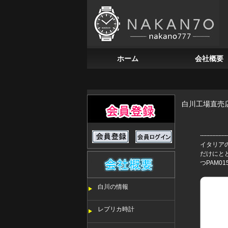
ホーム
会社概要
白川工場直売
イタリア
だけにと
つPAM0
白川の情報
レプリカ時計