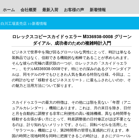
ホーム
会社概要
最新入荷
お客様の声
新着情報
白川工場直売店
>>
新着情報
ロレックスコピースカイドゥエラー M336938-0008 グリーン
ダイアル、成功者のための複雑時計入門
ビジネスで世界中を飛び回るグローバルな男性にとって、時計は単なる
装飾品ではなく、信頼できる機能的な相棒であることが求められます。
そんな彼らの究極の選択肢の一つが、ロレックスの「スカイドゥエラ
ー」、モデルM336938-0008です。特にその深みのあるグリーンダイア
ルは、同モデルの中でもひときわ人気を集める特別な仕様。今回は、こ
の時計がなぜ「移動するビジネスエリート」に最もふさわしいのか、そ
の魅力と活用方法について探ります。
スカイドゥエラーの最大の特徴は、その他には類を見ない「年歴（アニ
ュアルカレンダー）」機能にあります。これは、月の末日を除き、日付
と月を自動的に調整する非常に利便性の高い複雑機構。異なる時間帯を
移動する出張が多い方にとって、時差調整後の日付修正がほぼ不要とな
るのは、計り知れないメリットです。さらに、回転ベゼルを活用した
「サラツール」機能により、第2時間帯の管理も直感的に行えます。本
国の時間と現地時間を同時に把握できるこの時計は、まさにグローバル