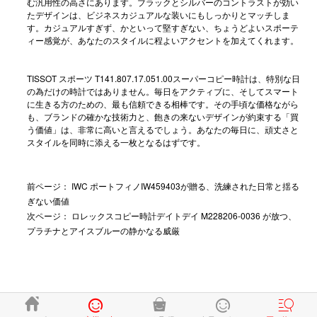
む汎用性の高さにあります。ブラックとシルバーのコントラストが効い
たデザインは、ビジネスカジュアルな装いにもしっかりとマッチしま
す。カジュアルすぎず、かといって堅すぎない、ちょうどよいスポーテ
ィー感覚が、あなたのスタイルに程よいアクセントを加えてくれます。
TISSOT スポーツ T141.807.17.051.00
スーパーコピー時計
は、特別な日
の為だけの時計ではありません。毎日をアクティブに、そしてスマート
に生きる方のための、最も信頼できる相棒です。その手頃な価格ながら
も、ブランドの確かな技術力と、飽きの来ないデザインが約束する「買
う価値」は、非常に高いと言えるでしょう。あなたの毎日に、頑丈さと
スタイルを同時に添える一枚となるはずです。
前ページ：
IWC ポートフィノIW459403が贈る、洗練された日常と揺る
ぎない価値
次ページ：
ロレックスコピー時計デイトデイ M228206-0036 が放つ、
プラチナとアイスブルーの静かなる威厳




