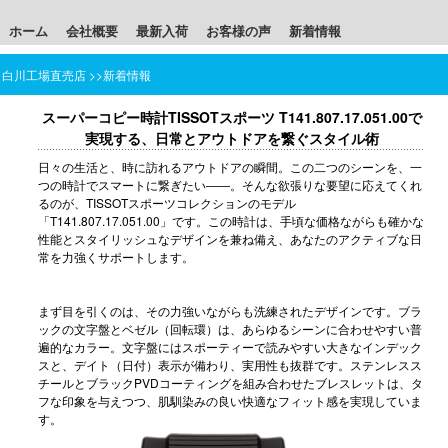
ホーム
会社概要
最新入荷
お客様の声
新着情報
白川工場直売店
>>
新着情報
スーパーコピー時計TISSOTスポーツ T141.807.17.051.00で
実現する、日常とアウトドアを繋ぐスタイル術
日々の生活と、時に訪れるアウトドアの瞬間。この二つのシーンを、一
つの時計でスマートに繋ぎたい――。そんな欲張りな要望に応えてくれ
るのが、TISSOTスポーツコレクションのモデル
「T141.807.17.051.00」です。この時計は、手頃な価格ながらも確かな
性能とスタイリッシュなデザインを兼ね備え、あなたのアクティブな日
常を力強くサポートします。
まず目を引くのは、その力強いながらも洗練されたデザインです。ブラ
ックの文字盤とベゼル（回転環）は、あらゆるシーンに合わせやすい普
遍的なカラー。文字盤にはスポーティーで読みやすい大きなインデック
スと、デイト（日付）表示が備わり、実用性も抜群です。ステンレスス
チールとブラックPVDコーティングを組み合わせたブレスレットは、タ
フな印象を与えつつ、肌馴染みの良い快適なフィット感を実現していま
す。