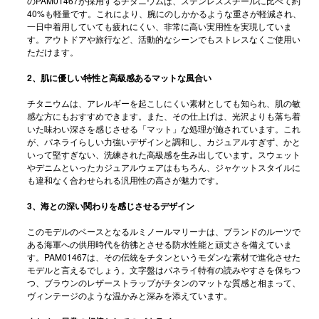
のPAM01467が採用するチタニウムは、ステンレススチールに比べて約
40%も軽量です。これにより、腕にのしかかるような重さが軽減され、
一日中着用していても疲れにくい、非常に高い実用性を実現していま
す。アウトドアや旅行など、活動的なシーンでもストレスなくご使用い
ただけます。
2、肌に優しい特性と高級感あるマットな風合い
チタニウムは、アレルギーを起こしにくい素材としても知られ、肌の敏
感な方にもおすすめできます。また、その仕上げは、光沢よりも落ち着
いた味わい深さを感じさせる「マット」な処理が施されています。これ
が、パネライらしい力強いデザインと調和し、カジュアルすぎず、かと
いって堅すぎない、洗練された高級感を生み出しています。スウェット
やデニムといったカジュアルウェアはもちろん、ジャケットスタイルに
も違和なく合わせられる汎用性の高さが魅力です。
3、海との深い関わりを感じさせるデザイン
このモデルのベースとなるルミノールマリーナは、ブランドのルーツで
ある海軍への供用時代を彷彿とさせる防水性能と頑丈さを備えていま
す。PAM01467は、その伝統をチタンというモダンな素材で進化させた
モデルと言えるでしょう。文字盤はパネライ特有の読みやすさを保ちつ
つ、ブラウンのレザーストラップがチタンのマットな質感と相まって、
ヴィンテージのような温かみと深みを添えています。