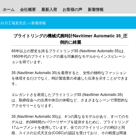
ホーム
会社概要
最新入荷
お客様の声
新着情報
白川工場直売店
>>
新着情報
ブライトリングの機械式腕時計Navitimer Automatic 35_圧
倒的に綺麗
65年以上の歴史を誇るブライトリング35 (Navitimer Automatic 35)は、
1950年代のブライトリングの最も印象的なモデルからインスピレーシ
ョンを得ています。
35 (Navitimer Automatic 35)を着用すると、女性の独特なファッション
を体現するだけでなく、時計製造業の卓越した伝承を示すことができま
す。
エレガントさを表現したブライトリング35 (Navitimer Automatic 35)
は、取締役会への出席や休日の休暇など、さまざまなシーンで理想的な
アクセサリーとなります。
35 (Navitimer Automatic 35)は、4つの異なるモデルがあり、すべてのモ
デルは、約38時間のパワーリザーブを提供するために、ブライトリング
17ムーブメントを使用しています。全てのブライトリングの時計と同
様、スイスの公式天文台(COSC)の認証を受けており、その精度は間違