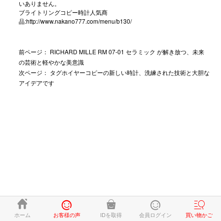
いありません。
ブライトリングコピー時計人気商
品:
http://www.nakano777.com/menu/b130/
前ページ：
RICHARD MILLE RM 07-01 セラミック が解き放つ、未来
の芸術と軽やかな美意識
次ページ：
タグホイヤーコピーの新しい時計、洗練された技術と大胆な
アイデアです





ホーム
お客様の声
IDを取得
会員ログイン
買い物かご