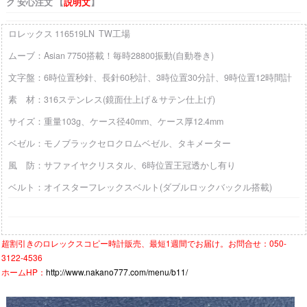
ク 安心注文 【
説明文
】
ロレックス 116519LN TW工場
ムーブ：Asian 7750搭載！毎時28800振動(自動巻き)
文字盤：6時位置秒針、長針60秒計、3時位置30分計、9時位置12時間計
素 材：316ステンレス(鏡面仕上げ＆サテン仕上げ)
サイズ：重量103g、ケース径40mm、ケース厚12.4mm
ベゼル：モノブラックセロクロムベゼル、タキメーター
風 防：サファイヤクリスタル、6時位置王冠透かし有り
ベルト：オイスターフレックスベルト(ダブルロックバックル搭載)
超割引きの
ロレックスコピー時計
販売、最短1週間でお届け。お問合せ：050-
3122-4536
ホームHP：
http://www.nakano777.com/menu/b11/