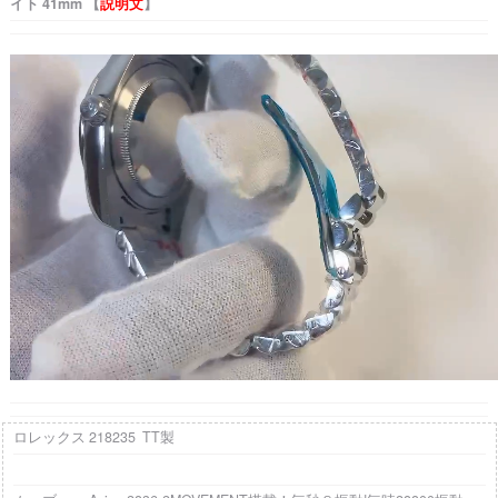
イト 41mm 【
説明文
】
ロレックス 218235 TT製