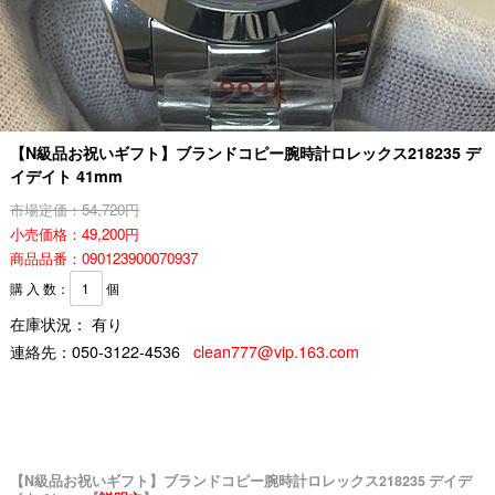
【N級品お祝いギフト】ブランドコピー腕時計ロレックス218235 デ
イデイト 41mm
市場定価：54,720円
小売価格：49,200円
商品品番：090123900070937
購 入 数：
個
在庫状況： 有り
連絡先：
050-3122-4536
clean777@vip.163.com
【N級品お祝いギフト】ブランドコピー腕時計ロレックス218235 デイデ