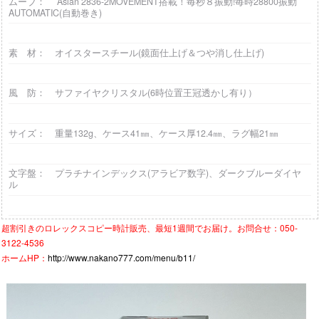
ムーブ： Asian 2836-2MOVEMENT搭載！毎秒８振動!毎時28800振動
AUTOMATIC(自動巻き)
素 材： オイスタースチール(鏡面仕上げ＆つや消し仕上げ)
風 防： サファイヤクリスタル(6時位置王冠透かし有り）
サイズ： 重量132g、ケース41㎜、ケース厚12.4㎜、ラグ幅21㎜
文字盤： プラチナインデックス(アラビア数字)、ダークブルーダイヤ
ル
超割引きの
ロレックスコピー時計
販売、最短1週間でお届け。お問合せ：050-
3122-4536
ホームHP：
http://www.nakano777.com/menu/b11/