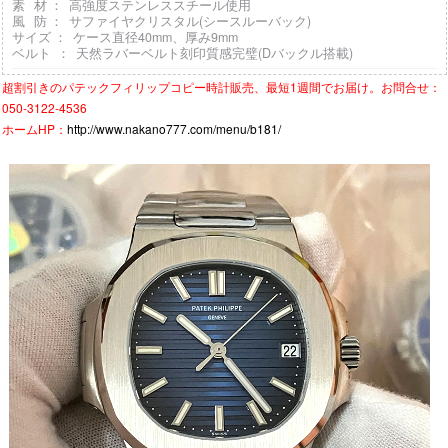
素 材 ： 高強度ステンレススチール使用
風 防 ： サファイヤクリスタル(シースルーバック)
サイズ ： ケース直径40mm、厚み9mm
ベルト ： 天然ラバーベルト刻印質感完璧(Dバックル搭載)
超割引きの
パテックフィリップコピー時計
販売、最短1週間でお届け。お問合せ：
050-3122-4536
ホームHP：
http://www.nakano777.com/menu/b181/