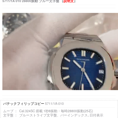
5711/1A 010 28800振動 ブルー文字盤 【
説明文
】
パテックフィリップコピー
5711/1A-010
ムーブ ： Cal.324SC 搭載 1秒8振動・毎時28800振動(25石)
文字盤 ： ブルーストライプ文字盤、バーインデックス､日付表示