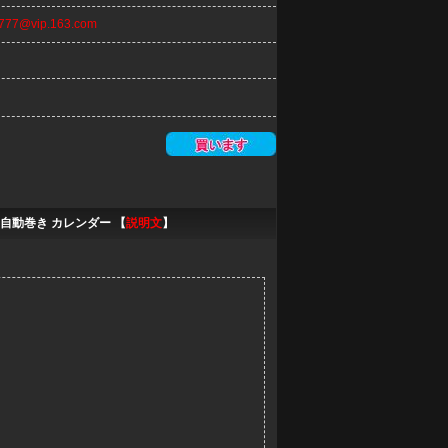
n777@vip.163.com
ン 自動巻き カレンダー 【
説明文
】