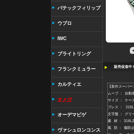
パテックフィリップ
ウブロ
IWC
ブライトリング
販売促進中 O
フランクミュラー
カルティエ
【新作
スーパー
ムーブ ： 自動
オメガ
サイズ ： ケー
ブレス ： 31
文字盤 ： グ
オーデマピゲ
素 材 ： 31
風 防 ： 傷防
ヴァシュロンコンス