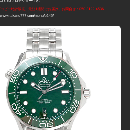
ジコミ式(プロテクター付き)
ガコピー時計
販売、最短1週間でお届け。お問合せ：050-3122-4536
://www.nakano777.com/menu/b145/