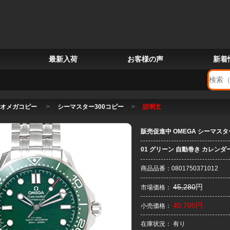
最新入荷
お客様の声
新着
オメガコピー
>
シーマスター300コピー
>
説明文
販売促進中 OMEGA シーマスター 
01 グリーン 自動巻き カレンダ
商品品番：0801750371012
45,280
円
市場価格：
40,700円
小売価格：
在庫状況： 有り