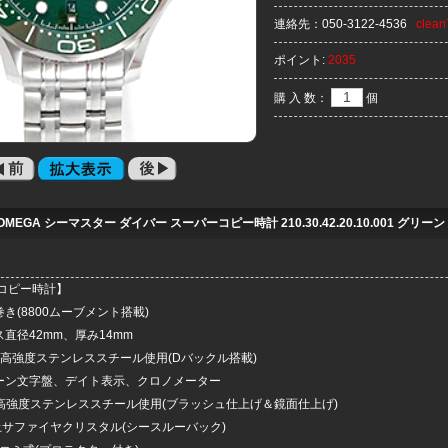
連絡先：
050-3122-4536
clea
ポイント:
2035
購 入 数：
個
MEGA シーマスター ダイバー スーパーコピー時計 210.30.42.20.10.001 グリー
コピー時計
】
巻き(8800ムーブメント搭載)
ス直径42mm、厚み14mm
6L高強度ステンレススチール使用(Dバックル搭載)
リーン文字盤、デイト表示、クロノメーター
6L高強度ステンレススチール使用(ブラッシュ仕上げ＆鏡面仕上げ)
止サファイヤクリスタル(シースルーバック)