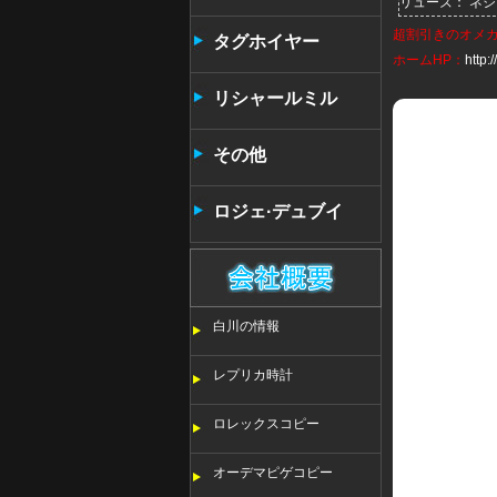
リューズ： ネ
超割引きの
オメ
タンタン
タグホイヤー
ホームHP：
http
リシャールミル
その他
ロジェ·デュブイ
白川の情報
レプリカ時計
ロレックスコピー
オーデマピゲコピー