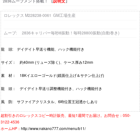
2836ムーブメント搭載！ 【
説明文
】
ロレックス M228238-0061 GM工場生産
ムーブ: 2836キャリバー毎秒8振動！毎時28800振動(自動巻き)
龍 頭: デイデイト早送り機能、ハック機能付き
サイズ： 約40mm (リューズ除く)、ケース厚み12mm
素 材： 18Kイエローゴールド(鏡面仕上げ＆サテン仕上げ)
龍 頭： デイデイト早送り調整機能付き、ハック機能付き
風 防: サファイアクリスタル、6時位置王冠透かしあり
超割引きの
ロレックスコピー時計
販売、最短1週間でお届け。お問合せ：050-
3122-4536
ホームHP：
http://www.nakano777.com/menu/b11/