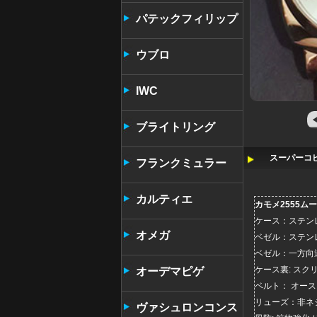
パテックフィリップ
ウブロ
IWC
ブライトリング
スーパーコピ
フランクミュラー
カルティエ
カモメ2555ム
ケース：ステン
オメガ
ベゼル：ステン
ベゼル：一方向
ケース裏: スク
オーデマピゲ
ベルト： オー
リューズ：非ネ
ヴァシュロンコンス