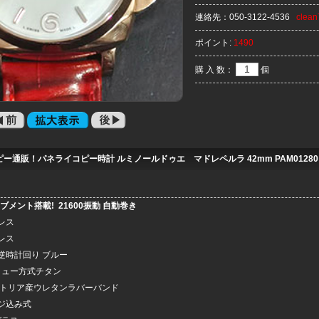
連絡先：
050-3122-4536
clea
ポイント:
1490
購 入 数：
個
ー通販！パネライコピー時計 ルミノールドゥエ マドレペルラ 42mm PAM01280
ーブメント搭載!
21600振動 自動巻き
レス
レス
逆時計回り ブルー
リュー方式チタン
ストリア産ウレタンラバーバンド
ジ込み式