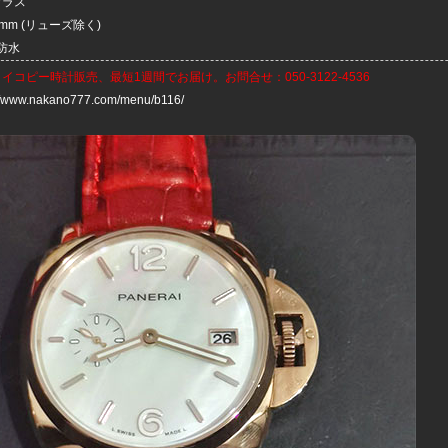
ガラス
mm (リューズ除く)
防水
ライコピー時計
販売、最短1週間でお届け。お問合せ：050-3122-4536
://www.nakano777.com/menu/b116/