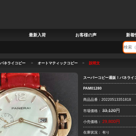
最新入荷
お客様の声
新着
パネライコピー
>
オートマティックコピー
>
説明文
スーパーコピー通販！パネライコ
PAM01280
商品品番：20220513351818
33,120
円
市場価格：
29,800円
小売価格：
在庫状況： 有り