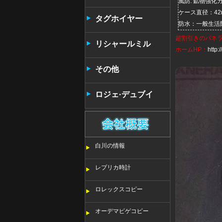
風防: 鉱物強化
ケース直径：42
タンタン
タグホイヤー
防水：一般生活
超割引きの
パネ
リシャールミル
ホームHP：
http
その他
ロジェ·デュブイ
白川の情報
レプリカ時計
ロレックスコピー
オーデマピゲコピー