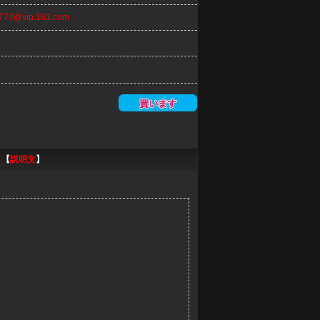
n777@vip.163.com
 【
説明文
】