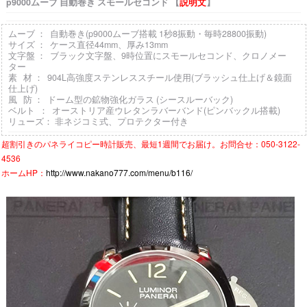
p9000ムーブ 自動巻き スモールセコンド 【
説明文
】
ムーブ ： 自動巻き(p9000ムーブ搭載 1秒8振動・毎時28800振動)
サイズ ： ケース直径44mm、厚み13mm
文字盤 ： ブラック文字盤、9時位置にスモールセコンド、クロノメー
ター
素 材 ： 904L高強度ステンレススチール使用(ブラッシュ仕上げ＆鏡面
仕上げ)
風 防 ： ドーム型の鉱物強化ガラス (シースルーバック)
ベルト ： オーストリア産ウレタンラバーバンド(ピンバックル搭載)
リューズ： 非ネジコミ式、プロテクター付き
超割引きの
パネライコピー時計
販売、最短1週間でお届け。お問合せ：050-3122-
4536
ホームHP：
http://www.nakano777.com/menu/b116/