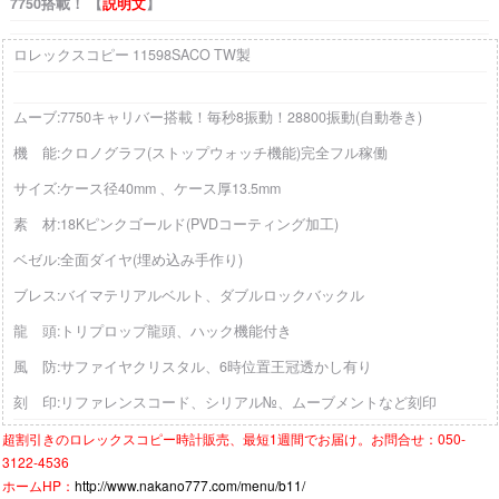
7750搭載！ 【
説明文
】
ロレックスコピー 11598SACO TW製
ムーブ:7750キャリバー搭載！毎秒8振動！28800振動(自動巻き)
機 能:クロノグラフ(ストップウォッチ機能)完全フル稼働
サイズ:ケース径40mm 、ケース厚13.5mm
素 材:18Kピンクゴールド(PVDコーティング加工)
ベゼル:全面ダイヤ(埋め込み手作り)
ブレス:バイマテリアルベルト、ダブルロックバックル
龍 頭:トリプロップ龍頭、ハック機能付き
風 防:サファイヤクリスタル、6時位置王冠透かし有り
刻 印:リファレンスコード、シリアル№、ムーブメントなど刻印
超割引きの
ロレックスコピー時計
販売、最短1週間でお届け。お問合せ：050-
3122-4536
ホームHP：
http://www.nakano777.com/menu/b11/