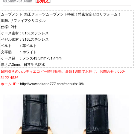
43.5mm×31.4mm 【
説明文
】
ムーブメント: 精工クォーツムーブメント搭載！精密安定ゼロリフォーム！
風防: サファイアクリスタル
仕様: 2針
ケース素材：316Lステンレス
ベゼル素材：316Lステンレス
ベルト ：革ベルト
文字盤 ：ホワイト
ケース径 ：メンズ43.5mm×31.4mm
厚さ:7.3mm、日常生活防水
超割引きの
カルティエコピー時計
販売、最短1週間でお届け。お問合せ：050-
3122-4536
ホームHP：
http://www.nakano777.com/menu/b139/