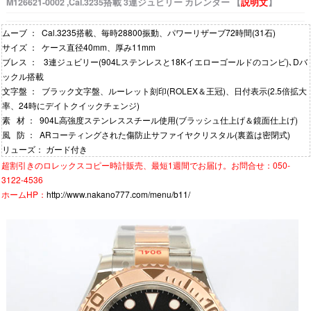
M126621-0002 ,Cal.3235搭載 3連ジュビリー カレンダー 【
説明文
】
ムーブ ： Cal.3235搭載、毎時28800振動、パワーリザーブ72時間(31石)
サイズ ： ケース直径40mm、厚み11mm
ブレス ： 3連ジュビリー(904Lステンレスと18Kイエローゴールドのコンビ)､Dバ
ックル搭載
文字盤 ： ブラック文字盤、ルーレット刻印(ROLEX＆王冠)、日付表示(2.5倍拡大
率、24時にデイトクイックチェンジ)
素 材 ： 904L高強度ステンレススチール使用(ブラッシュ仕上げ＆鏡面仕上げ)
風 防 ： ARコーティングされた傷防止サファイヤクリスタル(裏蓋は密閉式)
リューズ： ガード付き
超割引きの
ロレックスコピー時計
販売、最短1週間でお届け。お問合せ：050-
3122-4536
ホームHP：
http://www.nakano777.com/menu/b11/