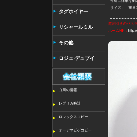
各所に詳細な刻
サイズ： 重量1
タンタン
タグホイヤー
超割引きの
パネ
リシャールミル
ホームHP：
http
その他
ロジェ·デュブイ
白川の情報
レプリカ時計
ロレックスコピー
オーデマピゲコピー