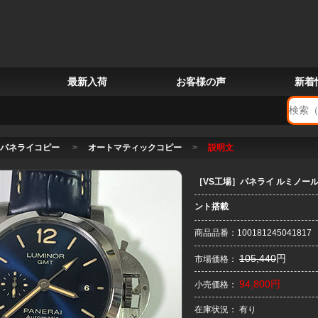
最新入荷
お客様の声
新着
パネライコピー
>
オートマティックコピー
>
説明文
［VS工場］パネライ ルミノールG
ント搭載
商品品番：100181245041817
105,440
円
市場価格：
94,800円
小売価格：
在庫状況： 有り