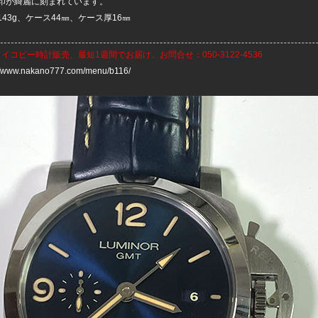
印が綺麗に刻まれています。
43g、ケース44㎜、ケース厚16㎜
ライコピー時計
販売、最短1週間でお届け。お問合せ：050-3122-4536
://www.nakano777.com/menu/b116/