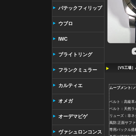
パテックフィリップ
ウブロ
IWC
ブライトリング
［VS工場］
フランクミュラー
カルティエ
ムーブメント: 
オメガ
ベルト：高級革
ベルト：天然ラ
リューズ：非ネ
オーデマピゲ
風防:正面サフ
専用バックル搭
ヴァシュロンコンス