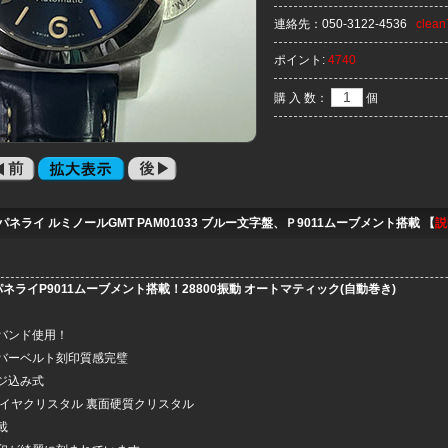
連絡先：
050-3122-4536
clea
ポイント:
4740
購 入 数：
個
パネライ ルミノールGMT PAM01033 ブルー文字盤、Ｐ9011ムーブメント搭載 【
説
パネライP9011ムーブメント搭載！28800振動 オートマティック(自動巻き)
バンド使用！
バーベルト刻印質感完璧
ジ込み式
ァイヤクリスタル 裏面硬質クリスタル
載