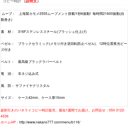
コピー時計 【
説明文
】
ムーブ： 上海製カモメ2555ムーブメント搭載!1秒6振動! 毎時間21600振動(自
動巻き)
素 材： 316Fステンレススチール(ブラッシュ仕上げ)
ベゼル： ブラックセラミック(メモり付き逆回転防止ベゼル)、12時位置夜光ビー
ズ付き
ベルト： 最高級ブラックラバーベルト
竜 頭： 非ネジ込み式
風 防： サファイヤクリスタル
サイズ： ケース42mm、ケース厚15mm
超割引きの
パネライコピー時計
販売、最短1週間でお届け。お問合せ：050-3122-
4536
ホームHP：
http://www.nakano777.com/menu/b116/