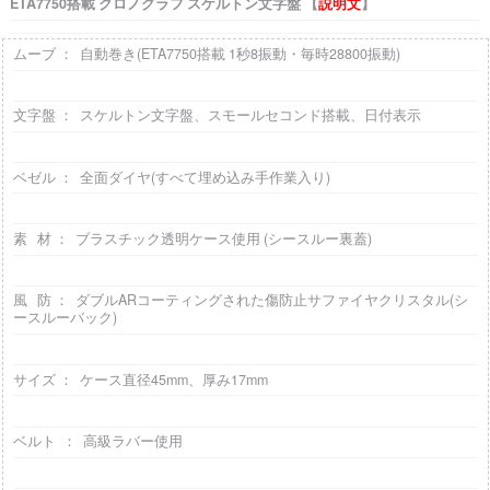
ETA7750搭載 クロノグラフ スケルトン文字盤 【
説明文
】
ムーブ ： 自動巻き(ETA7750搭載 1秒8振動・毎時28800振動)
文字盤 ： スケルトン文字盤、スモールセコンド搭載、日付表示
ベゼル ： 全面ダイヤ(すべて埋め込み手作業入り)
素 材 ： ブラスチック透明ケース使用 (シースルー裏蓋)
風 防 ： ダブルARコーティングされた傷防止サファイヤクリスタル(シ
ースルーバック)
サイズ ： ケース直径45mm、厚み17mm
ベルト ： 高級ラバー使用