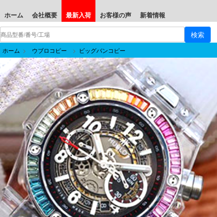
ホーム
会社概要
最新入荷
お客様の声
新着情報
ホーム
>
ウブロコピー
>
ビッグバンコピー