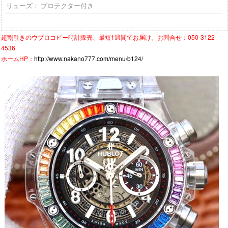
リューズ： プロテクター付き
超割引きの
ウブロコピー時計
販売、最短1週間でお届け。お問合せ：050-3122-
4536
ホームHP：
http://www.nakano777.com/menu/b124/