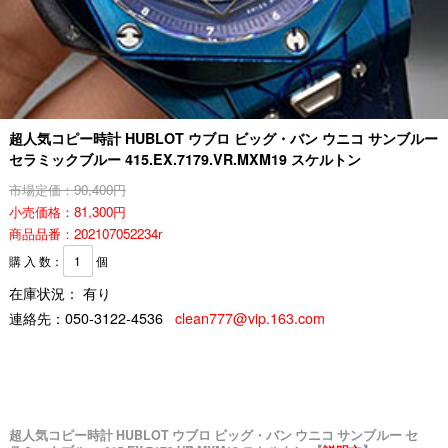
超人気コピー時計 HUBLOT ウブロ ビッグ・バン ウニコ サンブルー
セラミックブルー 415.EX.7179.VR.MXM19 スケルトン
市場定価：90,400円
小売価格：81,300円
商品品番：202107052234r
購 入 数：
個
在庫状況： 有り
連絡先：
050-3122-4536
clean777@vip.163.com
超人気コピー時計 HUBLOT ウブロ ビッグ・バン ウニコ サンブルー セ