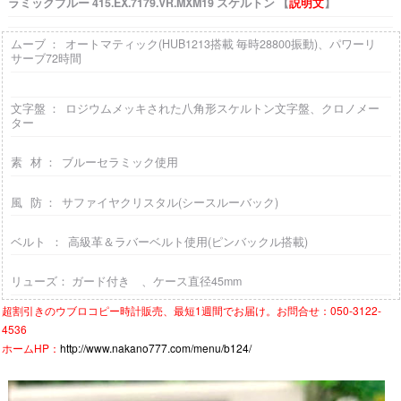
ラミックブルー 415.EX.7179.VR.MXM19 スケルトン 【
説明文
】
ムーブ ： オートマティック(HUB1213搭載 毎時28800振動)、パワーリ
サーブ72時間
文字盤 ： ロジウムメッキされた八角形スケルトン文字盤、クロノメー
ター
素 材 ： ブルーセラミック使用
風 防 ： サファイヤクリスタル(シースルーバック)
ベルト ： 高級革＆ラバーベルト使用(ピンバックル搭載)
リューズ： ガード付き 、
ケース直径45mm
超割引きの
ウブロコピー時計
販売、最短1週間でお届け。お問合せ：050-3122-
4536
ホームHP：
http://www.nakano777.com/menu/b124/