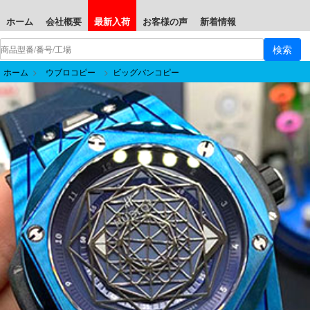
ホーム
会社概要
最新入荷
お客様の声
新着情報
ホーム
>
ウブロコピー
>
ビッグバンコピー