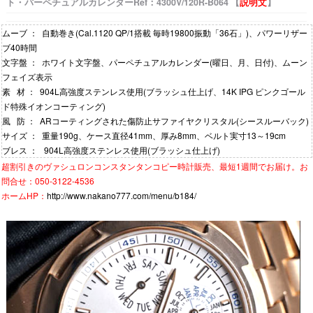
ト・パーペチュアルカレンダーRef：4300V/120R-B064 【
説明文
】
ムーブ ： 自動巻き(Cal.1120 QP/1搭載 毎時19800振動「36石」)、パワーリザー
ブ40時間
文字盤 ： ホワイト文字盤、パーペチュアルカレンダー(曜日、月、日付)、ムーン
フェイズ表示
素 材 ： 904L高強度ステンレス使用(ブラッシュ仕上げ、14K IPG ピンクゴール
ド特殊イオンコーティング)
風 防 ： ARコーティングされた傷防止サファイヤクリスタル(シースルーバック)
サイズ ： 重量190g、ケース直径41mm、厚み8mm、ベルト実寸13～19cm
ブレス ： 904L高強度ステンレス使用(ブラッシュ仕上げ)
超割引きの
ヴァシュロンコンスタンタンコピー時計
販売、最短1週間でお届け。お
問合せ：050-3122-4536
ホームHP：
http://www.nakano777.com/menu/b184/