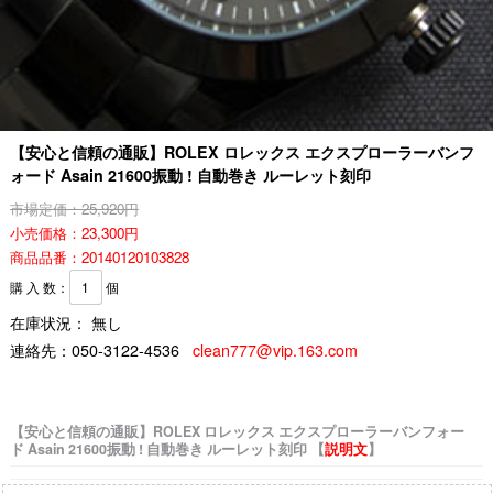
【安心と信頼の通販】ROLEX ロレックス エクスプローラーバンフ
ォード Asain 21600振動 ! 自動巻き ルーレット刻印
市場定価：25,920円
小売価格：23,300円
商品品番：20140120103828
購 入 数：
個
在庫状況： 無し
連絡先：
050-3122-4536
clean777@vip.163.com
【安心と信頼の通販】ROLEX ロレックス エクスプローラーバンフォー
ド Asain 21600振動 ! 自動巻き ルーレット刻印 【
説明文
】