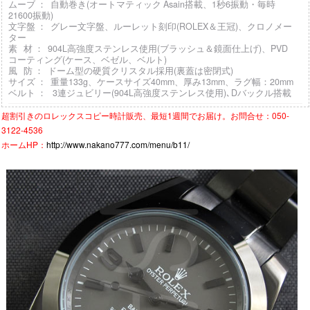
ムーブ ： 自動巻き(オートマティック Asain搭載、1秒6振動・毎時
21600振動)
文字盤 ： グレー文字盤、ルーレット刻印(ROLEX＆王冠)、クロノメー
ター
素 材 ： 904L高強度ステンレス使用(ブラッシュ＆鏡面仕上げ)、PVD
コーティング(ケース、ベゼル、ベルト)
風 防 ： ドーム型の硬質クリスタル採用(裏蓋は密閉式)
サイズ ： 重量133g、ケースサイズ40mm、厚み13mm、ラグ幅：20mm
ベルト ： 3連ジュビリー(904L高強度ステンレス使用)､Dバックル搭載
超割引きの
ロレックスコピー時計
販売、最短1週間でお届け。お問合せ：050-
3122-4536
ホームHP：
http://www.nakano777.com/menu/b11/