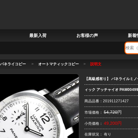
最新入荷
お客様の声
新着
パネライコピー
>
オートマティックコピー
>
説明文
【高級感有り】 パネライルミノール
ィック アッチャイオ PAM0049
商品品番：201911271427
54,720
円
市場価格：
49,200円
小売価格：
在庫状況： 有り