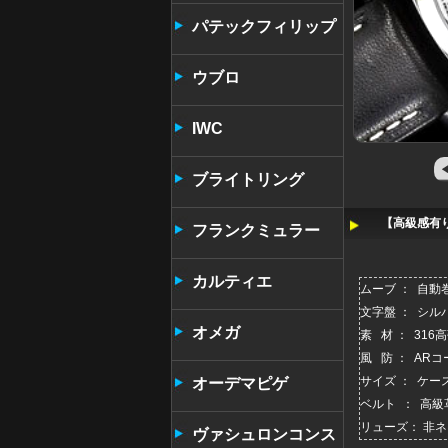
パテックフィリップ
ウブロ
IWC
ブライトリング
【高級感有り
フランクミュラー
カルティエ
ムーブ ： 自動巻
文字盤 ： シ
オメガ
素 材 ： 31
風 防 ： A
サイズ ： ケー
オーデマピゲ
ベルト ： 高
リューズ： 非
ヴァシュロンコンス