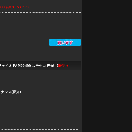
n777@vip.163.com
イオ PAM00499 スモセコ 夜光 【
説明文
】
ナンス(夜光)