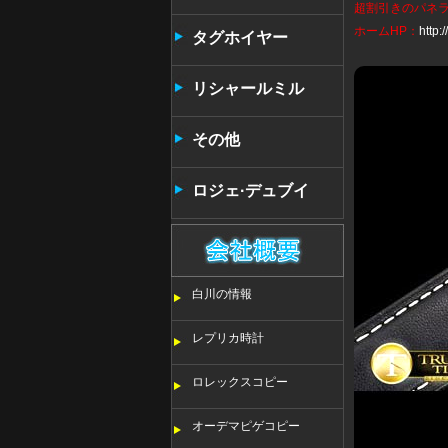
超割引きの
パネ
ホームHP：
http
タンタン
タグホイヤー
リシャールミル
その他
ロジェ·デュブイ
白川の情報
レプリカ時計
ロレックスコピー
オーデマピゲコピー