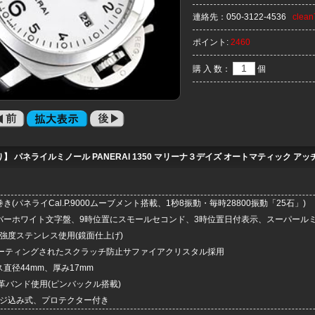
連絡先：
050-3122-4536
clea
ポイント:
2460
購 入 数：
個
】 パネライルミノール PANERAI 1350 マリーナ３デイズ オートマティック アッチャ
き(パネライCal.P.9000ムーブメント搭載、1秒8振動・毎時28800振動「25石」)
ルバーホワイト文字盤、9時位置にスモールセコンド、3時位置日付表示、スーパールミ
6高強度ステンレス使用(鏡面仕上げ)
Rコーティングされたスクラッチ防止サファイアクリスタル採用
ス直径44mm、厚み17mm
級革バンド使用(ピンバックル搭載)
ネジ込み式、プロテクター付き