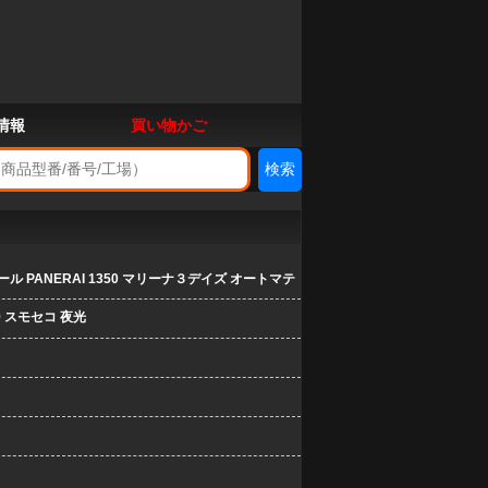
情報
買い物かご
 PANERAI 1350 マリーナ３デイズ オートマテ
9 スモセコ 夜光