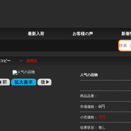
最新入荷
お客様の声
新着
コピー
>
説明文
人气の品物
商品品番：
0
円
市場価格：
0円
小売価格：
在庫状況： 無し