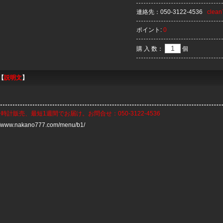
連絡先：
050-3122-4536
clea
ポイント:
0
購 入 数：
個
【
説明文
】
ー時計
販売、最短1週間でお届け。お問合せ：050-3122-4536
://www.nakano777.com/menu/b1/