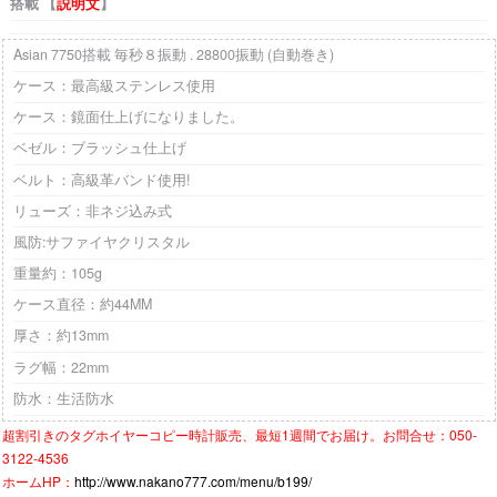
搭載 【
説明文
】
Asian 7750搭載 毎秒８振動 . 28800振動 (自動巻き)
ケース：最高級ステンレス使用
ケース：鏡面仕上げになりました。
ベゼル：ブラッシュ仕上げ
ベルト：高級革バンド使用!
リューズ：非ネジ込み式
風防:サファイヤクリスタル
重量約：105g
ケース直径：約44MM
厚さ：約13mm
ラグ幅：22mm
防水：生活防水
超割引きの
タグホイヤーコピー時計
販売、最短1週間でお届け。お問合せ：050-
3122-4536
ホームHP：
http://www.nakano777.com/menu/b199/