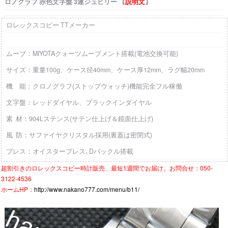
ロノグラフ 赤色文字盤 3連ジュビリー 【
説明文
】
ロレックスコピー TTメーカー
ムーブ：MIYOTAクォーツムーブメント搭載(電池交換可能)
サイズ：重量100g、ケース径40mm、ケース厚12mm、ラグ幅20mm
機 能：クロノグラフ(ストップウォッチ)機能完全フル稼働
文字盤：レッドダイヤル、ブラックインダイヤル
素 材：904Lステンス(サテン仕上げ＆鏡面仕上げ)
風 防：サファイヤクリスタル採用(裏蓋は密閉式)
ブレス：オイスターブレス､Dバックル搭載
超割引きの
ロレックスコピー時計
販売、最短1週間でお届け。お問合せ：050-
3122-4536
ホームHP：
http://www.nakano777.com/menu/b11/