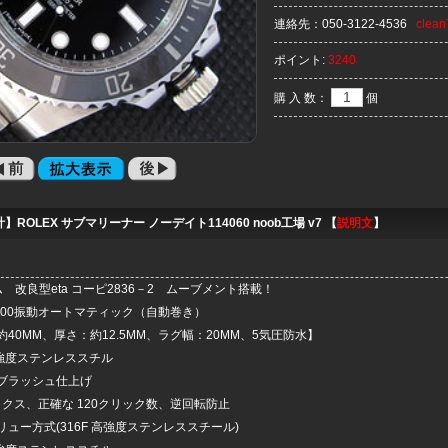
連絡先：
050-3122-4536
clea
ポイント:
3240
購 入 数：
個
ROLEX サブマリーナー ノーデイト114060 noob工場 v7 【
説明文
】
タム 改良型eta コーピ2836－2 ムーブメント搭載！
800振動オートマティック（自動巻き）
40MM、厚さ：約12.5MM、ラグ幅：20MM、5気圧防水
】
高強度ステンレススチル
ブラッシュ仕上げ
ックス、正確な 120クリック数、逆回転防止
ュー方式(316F 高強度ステンレススチール)