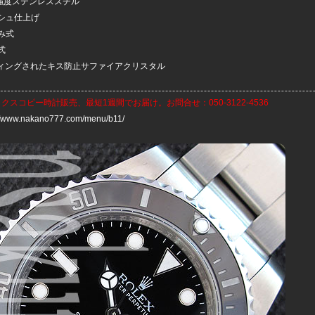
高強度ステンレススチル
シュ仕上げ
み式
式
ーティングされたキス防止サファイアクリスタル
ックスコピー時計
販売、最短1週間でお届け。お問合せ：050-3122-4536
://www.nakano777.com/menu/b11/