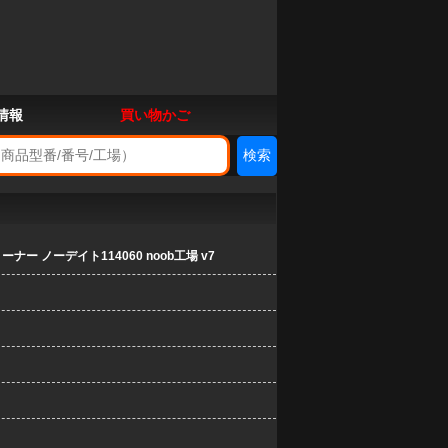
情報
買い物かご
ナー ノーデイト114060 noob工場 v7