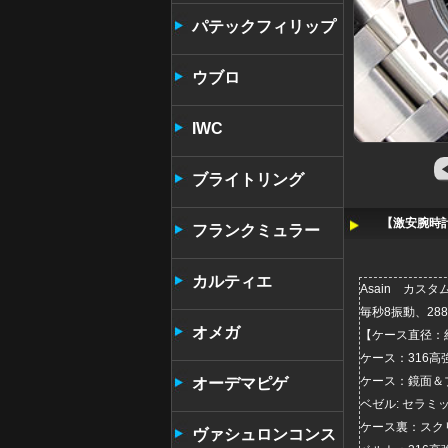
パテックフィリップ
ウブロ
IWC
ブライトリング
【激安腕時計】
フランクミュラー
カルティエ
Asain カス
毎秒8振動、28
オメガ
【
ケース直径：約
ケース：316
ケース：鏡面＆
オーデマピゲ
ベゼル: セラミ
ケース裏：スクリ
ヴァシュロンコンス