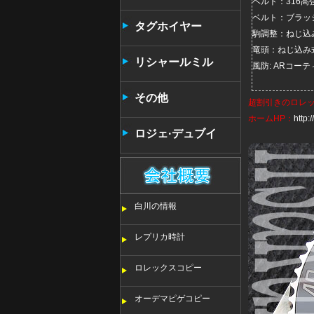
ベルト：316
ベルト：ブラッ
タンタン
タグホイヤー
駒調整：ねじ込
竜頭：ねじ込み
リシャールミル
風防: ARコ
その他
超割引きの
ロレ
ホームHP：
http
ロジェ·デュブイ
白川の情報
レプリカ時計
ロレックスコピー
オーデマピゲコピー