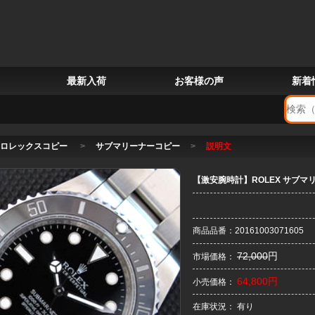
最新入荷
お客様の声
新着
ロレックスコピー
>
サブマリーナーコピー
>
説明文
【激安腕時計】ROLEX サブマリー
商品品番：20161003071605
72,000
円
市場価格：
64,800円
小売価格：
在庫状況： 有り