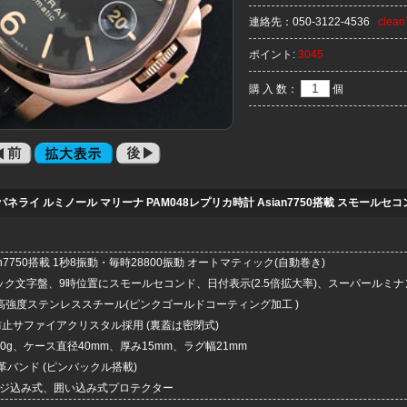
連絡先：
050-3122-4536
clea
ポイント:
3045
購 入 数：
個
パネライ ルミノール マリーナ PAM048レプリカ時計 Asian7750搭載 スモールセコ
an7750搭載 1秒8振動・毎時28800振動 オートマティック(自動巻き)
ック文字盤、9時位置にスモールセコンド、日付表示(2.5倍拡大率)、スーパールミナン
6F高強度ステンレススチール(ピンクゴールドコーティング加工 )
防止サファイアクリスタル採用 (裏蓋は密閉式)
70g、ケース直径40mm、厚み15mm、ラグ幅21mm
革バンド (ピンバックル搭載)
ネジ込み式、囲い込み式プロテクター