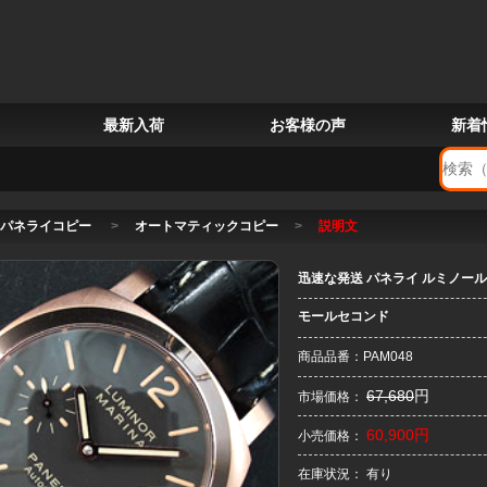
最新入荷
お客様の声
新着
パネライコピー
>
オートマティックコピー
>
説明文
迅速な発送 パネライ ルミノール マ
モールセコンド
商品品番：PAM048
67,680
円
市場価格：
60,900円
小売価格：
在庫状況： 有り