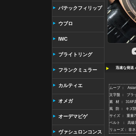
パテックフィリップ
ウブロ
IWC
ブライトリング
迅速な発送 
フランクミュラー
カルティエ
ムーブ ： Asi
文字盤 ： ブラ
オメガ
素 材 ： 31
風 防 ： キズ
サイズ ： 重量
オーデマピゲ
ベルト ： 高級
リューズ： 非
ヴァシュロンコンス