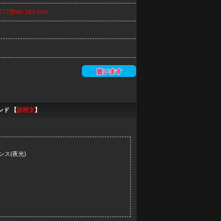
n777@vip.163.com
ンド 【
説明文
】
ス(夜光)