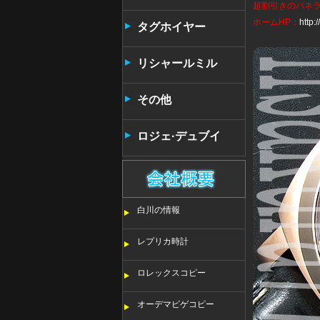
超割引きの
パネ
ホームHP：
http
タンタン
タグホイヤー
リシャールミル
その他
ロジェ·デュブイ
白川の情報
レプリカ時計
ロレックスコピー
オーデマピゲコピー