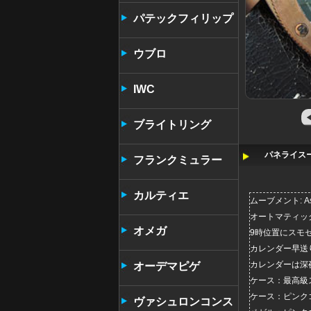
パテックフィリップ
ウブロ
IWC
ブライトリング
パネライスー
フランクミュラー
カルティエ
ムーブメント: As
オートマティック
オメガ
9時位置にスモ
カレンダー早送
カレンダーは深
オーデマピゲ
ケース：最高級
ケース：ピンク
ヴァシュロンコンス