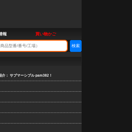
情報
買い物かご
： サブマーシブル pam382！