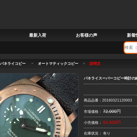
最新入荷
お客様の声
新着
パネライコピー
>
オートマティックコピー
>
説明文
パネライスーパーコピー時計の紹介
商品品番：20160321120003
72,000
円
市場価格：
64,800円
小売価格：
在庫状況： 有り