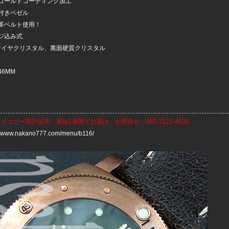
ゴールドコーティング加工
付きベゼル
革ベルト使用！
ジ込み式
ファイヤクリスタル、裏面硬質クリスタル
6MM
ライコピー時計
販売、最短1週間でお届け。お問合せ：050-3122-4536
://www.nakano777.com/menu/b116/