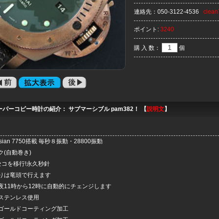
連絡先：
050-3122-4536
clea
ポイント:
3240
購 入 数：
個
パーコピー時計の紹介： サブマーシブル pam382！ 【
説明文
】
ian 7750搭載 毎秒８振動・28800振動
(自動巻き)
セコを移行!永久秒針
りは竜頭で行えます
夜11時から12時に自動的にチェンジします
ステンレス使用
ゴールドコーティング加工