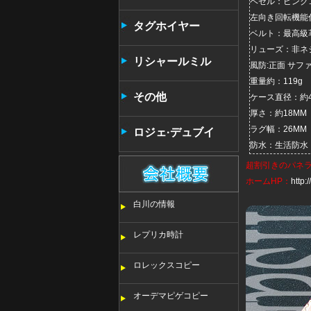
ベゼル：ピンク
左向き回転機能
タンタン
タグホイヤー
ベルト：最高級
リューズ：非ネ
リシャールミル
風防:正面 サ
重量約：119g
その他
ケース直径：約4
厚さ：約18MM
ラグ幅：26MM
ロジェ·デュブイ
防水：生活防水
超割引きの
パネ
ホームHP：
http
白川の情報
レプリカ時計
ロレックスコピー
オーデマピゲコピー