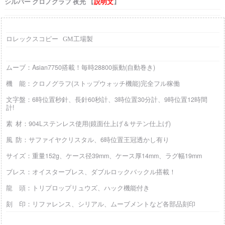
シルバー クロノグラフ 夜光 【
説明文
】
ロレックスコピー GM工場製
ムーブ：Asian7750搭載！毎時28800振動(自動巻き)
機 能：クロノグラフ(ストップウォッチ機能)完全フル稼働
文字盤：6時位置秒針、長針60秒計、3時位置30分計、9時位置12時間
計!
素 材：904Lステンレス使用(鏡面仕上げ＆サテン仕上げ)
風 防：サファイヤクリスタル、6時位置王冠透かし有り
サイズ：重量152g、ケース径39mm、ケース厚14mm、ラグ幅19mm
ブレス：オイスターブレス、ダブルロックバックル搭載！
龍 頭：トリプロップリュウズ、ハック機能付き
刻 印：リファレンス、シリアル、ムーブメントなど各部品刻印