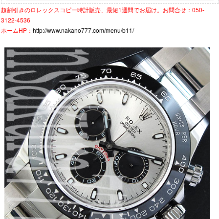
超割引きの
ロレックスコピー時計
販売、最短1週間でお届け。お問合せ：050-
3122-4536
ホームHP：
http://www.nakano777.com/menu/b11/